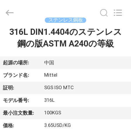
2014
-
2026
JIANGSU
MITTEL
ステンレス鋼板
STEEL
INDUSTRIAL
316L DIN1.4404のステンレス
家
LIMITED.
All
Rights
鋼の版ASTM A240の等級
Reserved.
プ
ロ
起源の場所:
中国
ダ
Mittel
ブランド名:
ク
SGS ISO MTC
証明:
ト
316L
モデル番号:
100KGS
最小注文数量:
私
3.65USD/KG
価格: