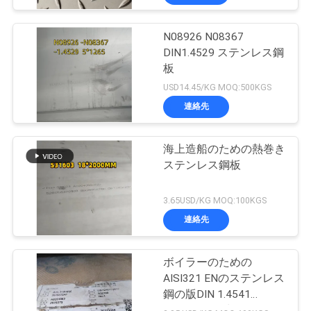
N08926 N08367
DIN1.4529 ステンレス鋼
板
USD14.45/KG MOQ:500KGS
連絡先
海上造船のための熱巻き
ステンレス鋼板
3.65USD/KG MOQ:100KGS
連絡先
ボイラーのための
AISI321 ENのステンレス
鋼の版DIN 1.4541
S32168つや出しの