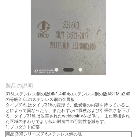
質
管
理
私
達
に
連
製品の説明
316Lステンレス鋼の版DIN1.4404のステンレス鋼の版ASTM a240
絡
の等級316Lのステンレス鋼の金属板
タイプ316Lはタイプ316の変形で、低炭素の内容を持っているこ
し
とによって異なったり、またわずかに収穫および引張強さを下げ
る。タイプ316Lは改善されたweldabilityを提供し、また溶接され
な
た区域のまわりでより低い耐食性の可能性を減らす。
1.
プロダクト細部
さ
商品
300シリーズ316ステンレス鋼の版