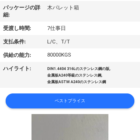
達
パッケージの詳
木パレット箱
に
細:
つ
受渡し時間:
7仕事日
い
支払条件:
L/C、T/T
て
80000KGS
供給の能力:
,
ハイライト:
工
DIN1.4404 316Lのステンレス鋼の版
,
金属板A240等級のステンレス鋼
場
金属板ASTM A240のステンレス鋼
旅
ベストプライス
行
品