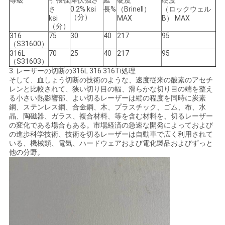
等級
引張強
降伏強さ
延
硬度
硬度
さ
0.2% ksi
長%
（Brinell）
（ロックウェル
（分）
ksi
MAX
B） MAX
地
（分）
316
75
30
40
217
95
図
（S31600）
316L
70
25
40
217
95
（S31603）
3.
レーザーの切断の316L 316 316Ti処理
PRIVACY
そして、血しょう切断の技術のような、速度従来の酸素のアセチ
レンと比較されて、狭い切り目の幅、滑らかな切り目の端を整え
POLICY
る小さい熱影響部、よい切るレーザーは縦の程度を同時に炭素
鋼、ステンレス鋼、合金鋼、木、プラスチック、ゴム、布、水
晶、陶磁器、ガラス、複合材料、等を含む材料を、切るレーザー
の変化である場合もある。市場経済の急速な開発によっておよび
の進歩科学技術、技術を切るレーザーは自動車で広く利用されて
いる、機械類、電気、ハードウェアおよび電化製品およびずっと
他の分野。