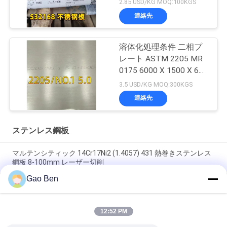
2.85 USD/KG MOQ:100KGS
10mm
連絡先
溶体化処理条件 二相プ
レート ASTM 2205 MR
0175 6000 X 1500 X 6
Thk
3.5 USD/KG MOQ:300KGS
連絡先
ステンレス鋼板
マルテンシティック 14Cr17Ni2 (1.4057) 431 熱巻きステンレス
鋼板 8-100mm レーザー切削
Gao Ben
合金 20 プレート Incoloy20 カーペンター20Cb-3 UNSN08020
2.4460 8MM X 1500 X 6000MM
12:52 PM
高温耐性熱巻き DIN 1.4845 SUS 310S AISI 310S INOXステンレ
ス鋼板 12*1500