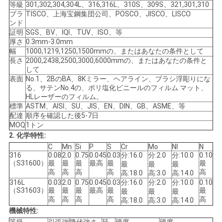
等級
301,302,304,304L、316,316L、310S、309S、321,301,310
い
ブラ
TISCO、上海宝鋼集団公司、POSCO、JISCO、LISCO
ンド
証明
SGS、BV、IQI、TUV、ISO、等
厚さ
0.3mm-3.0mm
ニ
幅
1000,1219,1250,1500mmの、またはあなたの条件として
長さ
2000,2438,2500,3000,6000mmの、またはあなたの条件と
ュ
して
表面
No.1、2BのBA、8Kミラー、ヘアライン、ブラシ浮彫りにな
ー
る、サテンNo.4の、ポリ塩化ビニールのフィルム マット、
HLレーザーのフィルム。
標準
ASTM、AISI、SU、JIS、EN、DIN、GB、ASME、等
ス
配達
順序を確認した後5-7日
MOQ
1トン
2. 化学特性:
場
C
Mn
Si
P
S
Cr
Mo
NI
N
316
0.08
2.0
0.75
0.045
0.03
分:16.0
分:2.0
分:10.0
0.10
合
（S31600）
最
最
最
最高
最
最
最
最
最
高
高
高
高
高
高:18.0
高:3.0
高:14.0
316L
0.03
2.0
0.75
0.045
0.03
分:16.0
分:2.0
分:10.0
0.10
（S31603）
最
最
最
最高
最
最
最
最
最
COMPANY
高
高
高
高
高
高:18.0
高:3.0
高:14.0
機械特性:
NEWS