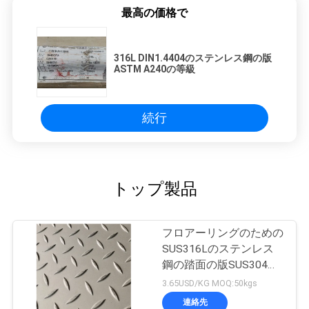
最高の価格で
316L DIN1.4404のステンレス鋼の版
ASTM A240の等級
続行
トップ製品
フロアーリングのための
SUS316Lのステンレス
鋼の踏面の版SUS304
SUS316L
3.65USD/KG MOQ:50kgs
連絡先