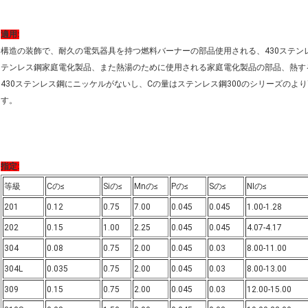
適用:
構造の装飾で、耐久の電気器具を持つ燃料バーナーの部品使用される、430ステン
テンレス鋼家庭電化製品、また熱湯のために使用される家庭電化製品の部品、熱す
430ステンレス鋼にニッケルがないし、Cの量はステンレス鋼300のシリーズの
す。
指定:
等級
Cの≤
Siの≤
Mnの≤
Pの≤
Sの≤
NIの≤
201
0.12
0.75
7.00
0.045
0.045
1.00-1.28
202
0.15
1.00
2.25
0.045
0.045
4.07-4.17
304
0.08
0.75
2.00
0.045
0.03
8.00-11.00
304L
0.035
0.75
2.00
0.045
0.03
8.00-13.00
309
0.15
0.75
2.00
0.045
0.03
12.00-15.00