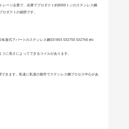
レージ企業で、在庫でプロダクト約8000トンのステンレス鋼
プロダクトの細部です。
30 439 904L複式アパートのステンレス鋼S31803 S32750 S32760.etc
客が要求したように長さによってできるコイルがあります。
処理は利用できます。私達に私達の都市でステンレス鋼プロセス中心があ
。