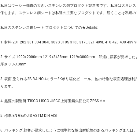
私達はウーシー都市の大きいステンレス鋼プロダクト製造者です、私達は大きいスト
保ちます。ステンレス鋼シートは私達の主要なプロダクトです。続くことは私達の
私達のステンレス鋼シート プロダクトについての★Details:
1. 材料:201 202 301 304 304L 309S 310S 316L 317L 321 409L 410 420 4
2. サイズ:1000x2000mm 1219x2438mm 1219x3000mm、私達に顧
厚さ:0.3-3.0mm
3. 表面:塗られる2B BA NO.4ミラー8Kポリ塩化ビニール。他の特別な表面
ります。
4. 起源の製造所:TISCO LISCO JISCO上海宝鋼集団公司ZPSS.etc
5. 標準:EN GBのJIS ASTM DIN AISI
6. パッキング:顧客が要求したように標準的な輸出耐航性のあるパッキングまたは