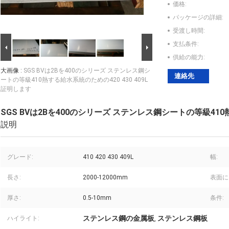
価格:
パッケージの詳細:
受渡し時間:
支払条件:
供給の能力:
大画像 :
SGS BVは2Bを400のシリーズ ステンレス鋼シ
連絡先
ートの等級410熱する給水系統のための420 430 409L
証明します
SGS BVは2Bを400のシリーズ ステンレス鋼シートの等級410
説明
グレード:
410 420 430 409L
幅:
長さ:
2000-12000mm
表面に
厚さ:
0.5-10mm
条件:
ステンレス鋼の金属板
ステンレス鋼板
ハイライト:
,