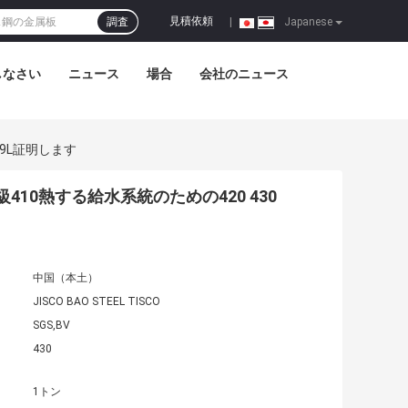
見積依頼
調査
|
Japanese
しなさい
ニュース
場合
会社のニュース
09L証明します
級410熱する給水系統のための420 430
中国（本土）
JISCO BAO STEEL TISCO
SGS,BV
430
1トン