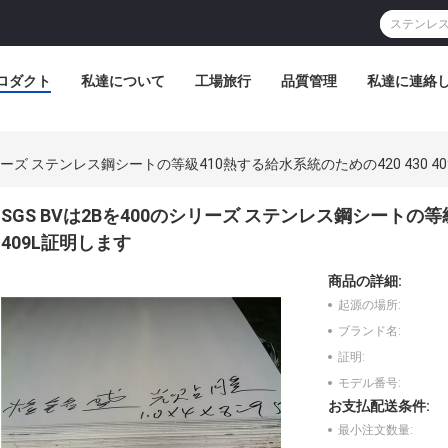
ロダクト
私達について
工場旅行
品質管理
私達に連絡
シリーズ ステンレス鋼シートの等級410熱する給水系統のための420 430 4
SGS BVは2Bを400のシリーズ ステンレス鋼シートの等
409L証明します
商品の詳細:
起源の場所:
ブランド名:
証明:
モデル番号:
お支払配送条件:
最小注文数量: