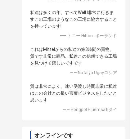
私達は多くの年、すべてWell.l非常に行きま
すこの工場のようなこの工場に協力すること
を持っています!
—— トニー Hilton -ポーランド
これはMittelからの私達の第3時間の買物、
質です非常に商品、私達この信頼できる工場
を見つけて嬉しいですです
—— Natalya Ugayロシア
質は非常によく、速い受渡し時間非常に私達
はこの会社との長い言葉ビジネスをしたいと
思います
—— Pongpol Pluemsatiタイ
オンラインです