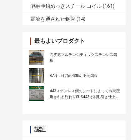
溶融亜鉛めっきスチール コイル
(161)
電流を通された鋼管
(14)
最もよいプロダクト
高炭素マルテンシティックステンレス鋼
板
BA 仕上げ物 430級 不同鋼板
443ステンレス鋼のシートによって冷間圧
延される終わりSUS443は刷毛引き仕上げ
のInoxシートを
認証