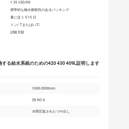
1.35 USD/KG
標準的な輸出耐航性のあるパッキング
量に従う 5-15 日
トン/ TまたはL /℃
試験月額
熱する給水系統のための420 430 409L証明します
1000-2000mm
:
2B NO.4
冷間圧延されたつや出し