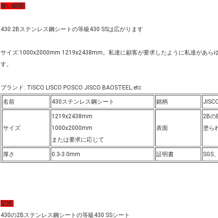
速い細部:
430 2Bステンレス鋼シートの等級430 SSは広がります
サイズ:1000x2000mm 1219x2438mm。私達に顧客が要求したように私
す。
ブランド: TISCO LISCO POSCO JISCO BAOSTEEL.etc
名前
430ステンレス鋼シート
銘柄
JISC
1219x2438mm
2Bの
サイズ
1000x2000mm
表面
塗ら
または要求に応じて
厚さ
0.3-3.0mm
証明書
SGS
記述:
430の2Bステンレス鋼シートの等級430 SSシート