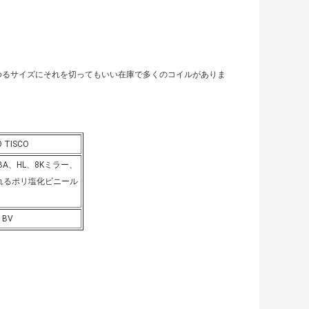
達があらゆるサイズにそれを切ってもいい在庫で多くのコイルがありま
O TISCO
BA、HL、8Kミラー、
れるポリ塩化ビニール
、BV