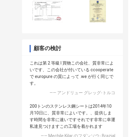
顧客の検討
これは第 2 等級 l 買物この会社、質非常によ
いです、この会社が付いている ccooperate
で europure の質によって .we が行く同じで
す。
—— アンドリュー グレッグ-トルコ
200トンのステンレス鋼シートは2014年10
月10日に、質非常によいです。、提供しま
す時間を非常に速いですそれです非常に幸運
私達見つけますこの工場を着かれます
—— Mechile Kilar のフダンソウ- Brazial