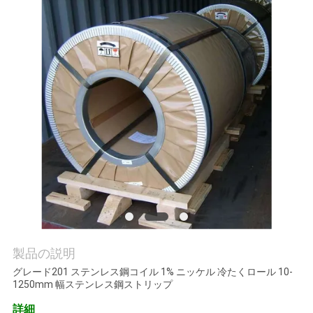
質
管
理
私
達
に
連
絡
し
製品の説明
グレード201 ステンレス鋼コイル 1% ニッケル 冷たくロール 10-
な
1250mm 幅ステンレス鋼ストリップ
さ
詳細