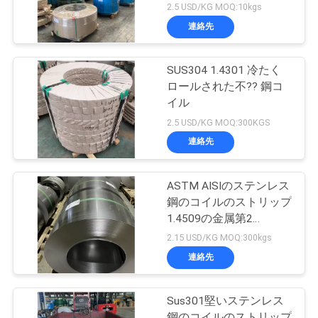
1250mmを巻く
2.5 USD/KG MOQ:10kgs
連絡先
SUS304 1.4301 冷たく
ロールされた不?? 鋼コ
イル
2.5 USD/KG MOQ:300KGS
連絡先
ASTM AISIのステンレス
鋼のコイルのストリップ
1.4509の金属第2
SUH409L
2.15 USD/KG MOQ:300kgs
連絡先
Sus301堅いステンレス
鋼のコイルのストリップ