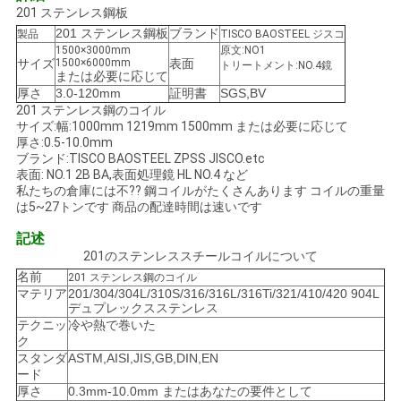
201 ステンレス鋼板
い
201 ステンレス鋼板
ブランド
製品
TISCO BAOSTEEL ジスコ
1500×3000mm
原文:NO1
サイズ
1500×6000mm
表面
トリートメント:NO.4鏡
または必要に応じて
ニ
厚さ
3.0-120mm
証明書
SGS,BV
201 ステンレス鋼のコイル
ュ
サイズ:幅:1000mm 1219mm 1500mm または必要に応じて
厚さ:0.5-10.0mm
ー
ブランド:TISCO BAOSTEEL ZPSS JISCO.etc
表面: NO.1 2B BA,表面処理鏡 HL NO.4 など
私たちの倉庫には不?? 鋼コイルがたくさんあります コイルの重量
ス
は5~27トンです 商品の配達時間は速いです
記述
場
201のステンレススチールコイルについて
名前
201 ステンレス鋼のコイル
合
マテリア
201/304/304L/310S/316/316L/316Ti/321/410/420 904L
デュプレックスステンレス
テクニッ
冷や熱で巻いた
ク
COMPANY
スタンダ
ASTM,AISI,JIS,GB,DIN,EN
ード
NEWS
厚さ
0.3mm-10.0mm またはあなたの要件として