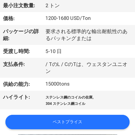
達
最小注文数量:
2 トン
に
1200-1680 USD/Ton
価格:
つ
パッケージの詳
要求される標準的な輸出耐航性のあ
い
細:
るパッキングまたは
て
受渡し時間:
5-10 日
支払条件:
/ TのL / CのTは、ウェスタンユニオ
工
ン
場
15000tons
供給の能力:
旅
,
ハイライト:
ステンレス鋼のコイルの在庫
行
304 ステンレス鋼コイル
ベストプライス
品