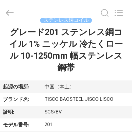
2014
-
2026
JIANGSU
MITTEL
ステンレス鋼コイル
STEEL
INDUSTRIAL
グレード201 ステンレス鋼コ
家
LIMITED.
All
Rights
イル 1% ニッケル 冷たくロー
Reserved.
プ
ル 10-1250mm 幅ステンレス
ロ
鋼帯
ダ
ク
起源の場所:
中国（本土）
ト
TISCO BAOSTEEL JISCO LISCO
ブランド名:
SGS/BV
証明:
私
201
モデル番号: