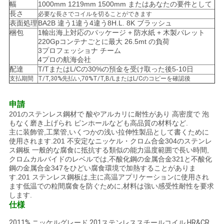
幅
1000mm 1219mm 1500mm またはあなたの要件として
長さ
必要な長さでコイルを切ることができます
地
表面処理
BA2B 違う1違う4違う8H.L. 8K ブラッシュ
梱包
1輸出海上対応のパッケージ + 防水紙 + 木製パレット
220Gpコンテナごとに最大 26.5mt の負荷
図
3プロフェッショナ チーム
4プロの航海会社
配達
T/TまたはL/Cの30%の預金を受け取った後5-10日
PRIVACY
支払期間
T/T,30%先払い,70%T/T,B/LまたはL/Cのコピーを確認後
POLICY
申請
201のステンレス鋼材で 酸やアルカリに耐性があり 高密度で 泡
もなく磨き上げられ ピンホールなども高品質の材料など.
主に装飾管,工業管,いくつかの浅い拉伸性製品として書くために
使用されます.201 不安定なニッケル・クロム合金304のステンレ
ス鋼板 一般的な腐食に抵抗する類似の能力温度範囲で長い時間,
クロムカルバイドのレベルでは,不酸化鋼の金属合金321と不酸化
鋼の金属合金347をひどい腐食環境で加熱することがありま
す.201 ステンレス鋼板は,主に高温アプリケーションに使用され
ます低温での粒間腐食を防ぐために,材料は強い感受性耐性を要求
します.
仕様
2011% ニッケルグレード 201ステンレススチールコイル HR&CR