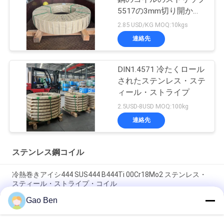
5517の3mm切り開かれ
た端10mm
2.85 USD/KG MOQ:10kgs
連絡先
DIN1.4571 冷たくロール
されたステンレス・ステ
ィール・ストライプ
2.5USD-8USD MOQ:100kg
連絡先
ステンレス鋼コイル
冷熱巻きアイシ444 SUS444 B444Ti 00Cr18Mo2 ステンレス・
スティール・ストライプ・コイル
Gao Ben
12X17/430/1.4016 AISI 430 冷式ロールステンレス鋼コイル
0.4*1000mm 幅SUS430 Ba 表面