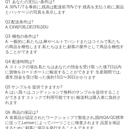
Q1: あなたの支払い条件は?
A: 30%T/Tを事前に,残高は配達前70%です.残高を支払う前に,製品
とパッケージの写真を表示します.
Q2:配送条件は?
A: EXW,FOB,CIF,CFR,DDU
Q3: 梱包の条件は?
A: 一般的に,私たちは,棒やベルトでバンドまたはコイルで私たち
の商品を梱包します,私たちはまた,顧客の要件として商品を梱包す
ることができます.
Q4: 配達時間は?
A: ストックの場合,私たちはあなたの預金を受け取った後7日以内
に貨物をロードポートに輸送することができます. 生産期間では,
通常,預金を受け取った後約15日〜30日かかります.
Q5:サンプルを 提供できますか?
A: はい,我々は,コンディションで無料のサンプルを提供すること
ができます ストックで利用可能ですが, 輸送料は購入者に負担さ
れます.
Q6: 商品の保証は?
A: 各製品が認定されたワークショップで製造され,国内QA/QC標準
に従って,Lenserによってパーツごとに検査されます.品質を保証
するために顧客に保証を発行することもできます.