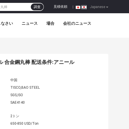
見積依頼
調査
|
Japanese
しなさい
ニュース
場合
会社のニュース
ットロール 合金鋼丸棒 配送条件:アニール
中国
TISCO,BAO STEEL
SGS,ISO
SAE4140
2トン
650-850 USD/Ton