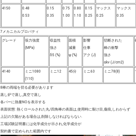
4150
0.48
0.15
0.75
0.80
0.15
マックス
マックス
0.53
0.35
1.00
1.10
0.25
0.25
0.35
7メカニカルプロパティ
グレード
張力強度
収益性
面積
影響
切断された
(MPa)
強さ
減量
仕事
棒の衝撃
δ5 (%)
ψ (%)
アク (J)
強さ
αkv (J/cm2)
4140
ミニ1080
ミニ12
45分
ミニ63
ミニ78(8)
(110)
8棒の両端を切る必要があります
蒸し炉で蒸し,真空で蒸し
各バーに熱量NOを表示する
表面状態: 熱くロールされた丸/四角棒の表面は,使用時に裂け目,傷痕,しわからず
上記の欠陥がある場合は,削除しなければならない.
工場試験証明書には化学成分が示され,化学成分が
契約書で定められた範囲内です