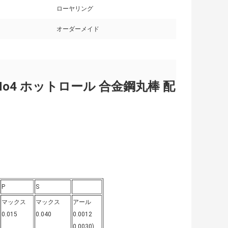
ローヤリング
オーダーメイド
2CrMo4 ホットロール 合金鋼丸棒 配
P
S
マックス
マックス
アール
0.015
0.040
0.0012
0.0030)