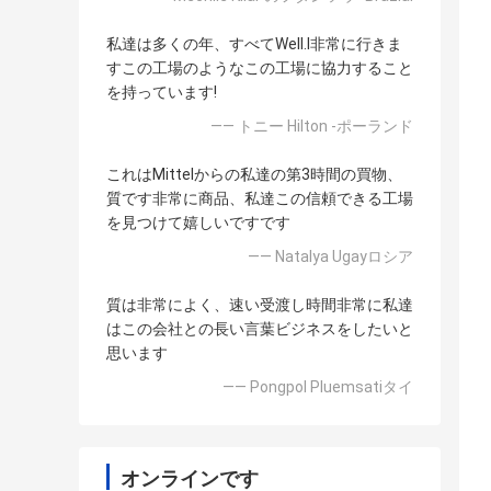
私達は多くの年、すべてWell.l非常に行きま
すこの工場のようなこの工場に協力すること
を持っています!
—— トニー Hilton -ポーランド
これはMittelからの私達の第3時間の買物、
質です非常に商品、私達この信頼できる工場
を見つけて嬉しいですです
—— Natalya Ugayロシア
質は非常によく、速い受渡し時間非常に私達
はこの会社との長い言葉ビジネスをしたいと
思います
—— Pongpol Pluemsatiタイ
オンラインです