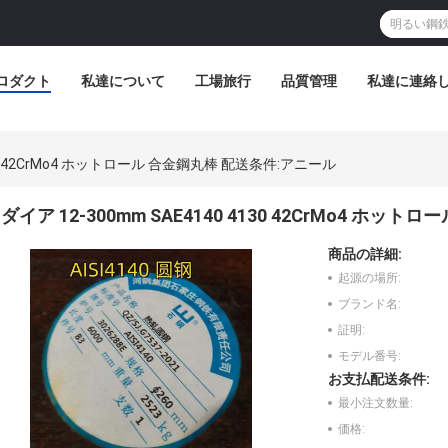
ロダクト
私達について
工場旅行
品質管理
私達に連絡
4130 42CrMo4 ホットロール 合金鋼丸棒 配送条件:アニール
ダイア 12-300mm SAE4140 4130 42CrMo4 ホ
商品の詳細:
起源の場所:
ブランド名:
証明:
モデル番号:
お支払配送条件:
最小注文数量:
価格: