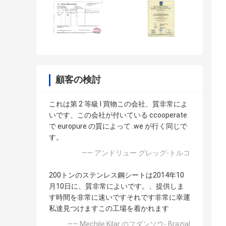
顧客の検討
これは第 2 等級 l 買物この会社、質非常によ
いです、この会社が付いている ccooperate
で europure の質によって .we が行く同じで
す。
—— アンドリュー グレッグ-トルコ
200トンのステンレス鋼シートは2014年10
月10日に、質非常によいです。、提供しま
す時間を非常に速いですそれです非常に幸運
私達見つけますこの工場を着かれます
—— Mechile Kilar のフダンソウ- Brazial