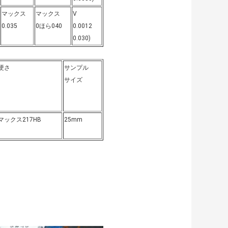
マックス
マックス
V
0.035
0ほら040
0.0012
0.030)
硬さ
サンプル
サイズ
マックス217HB
25mm