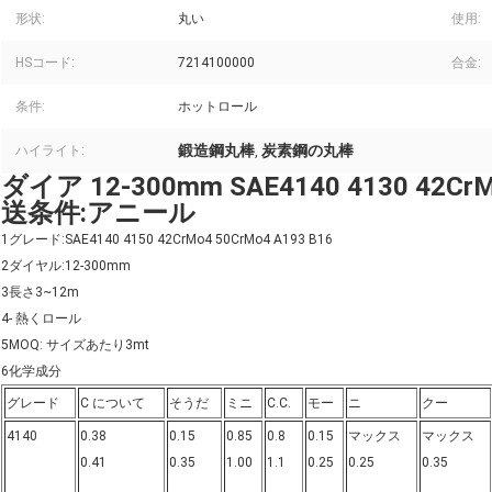
形状:
丸い
使用:
HSコード:
7214100000
合金:
条件:
ホットロール
鍛造鋼丸棒
炭素鋼の丸棒
ハイライト:
,
ダイア 12-300mm SAE4140 4130 4
送条件:アニール
1グレード:SAE4140 4150 42CrMo4 50CrMo4 A193 B16
2ダイヤル:12-300mm
3長さ3~12m
4- 熱くロール
5MOQ: サイズあたり3mt
6化学成分
グレード
C について
そうだ
ミニ
C.C.
モー
ニ
クー
4140
0.38
0.15
0.85
0.8
0.15
マックス
マックス
0.41
0.35
1.00
1.1
0.25
0.25
0.35