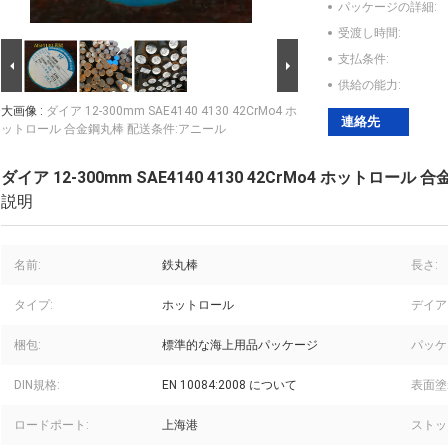
パッケージの詳細:
受渡し時間:
支払条件:
供給の能力:
大画像 :
ダイア 12-300mm SAE4140 4130 42CrMo4 ホ
連絡先
ットロール 合金鋼丸棒 配送条件:アニール
ダイア 12-300mm SAE4140 4130 42CrMo4 ホットロー
説明
名前:
鉄丸棒
長さ:
タイプ:
ホットロール
デイア
梱包:
標準的な海上用品パッケージ
パッケ
DIN規格:
EN 10084:2008 について
表面塗
ロードポート:
上海港
ストッ