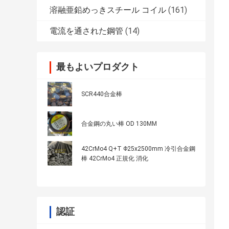
溶融亜鉛めっきスチール コイル
(161)
電流を通された鋼管
(14)
最もよいプロダクト
SCR440合金棒
合金鋼の丸い棒 OD 130MM
42CrMo4 Q+T Φ25x2500mm 冷引合金鋼
棒 42CrMo4 正規化 消化
認証