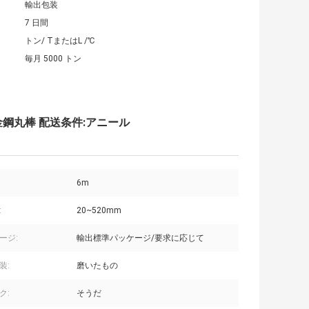
輸出包装
7 日間
トン/ TまたはL /℃
毎月 5000 トン
ル 合金鋼丸棒 配送条件:アニール
6m
:
20~520mm
ージ:
輸出標準パッケージ/要求に応じて
装:
磨いたもの
ク:
そうだ