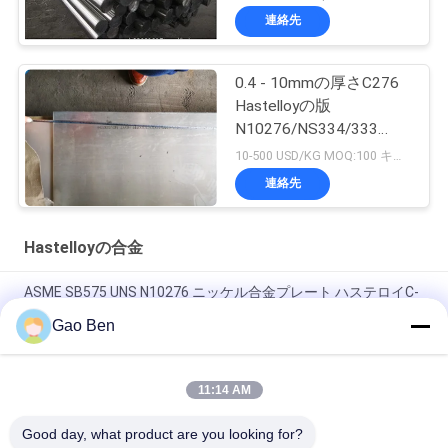
連絡先
0.4 - 10mmの厚さC276
Hastelloyの版
N10276/NS334/333
W.Nr.2.4819
10-500 USD/KG MOQ:100 キログラム
連絡先
Hastelloyの合金
ASME SB575 UNS N10276 ニッケル合金プレート ハステロイC-
276プレート 1.5*1219*2438mm
Gao Ben
UNS N10276 W.Nr 2.4819 ハステロイ C-276 磨き棒
11:14 AM
GH5188 コバルトベースの合金丸棒 HAYNES 188 Ø20 X 500mm
検査証明書 3.1 EN 10204
Good day, what product are you looking for?