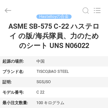
2014
-
2026
JIANGSU
MITTEL
Hastelloyの合金
STEEL
INDUSTRIAL
ASME SB-575 C-22 ハステロ
家
LIMITED.
All
Rights
イ の版/海兵隊員、力のため
Reserved.
プ
のシート UNS N06022
ロ
ダ
起源の場所:
中国
ク
TISCO,BAO STEEL
ブランド名:
ト
SGS,ISO
証明:
C 22
モデル番号:
私
最小注文数量:
100 キログラム