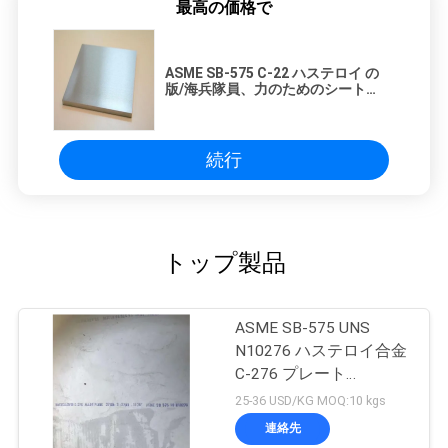
最高の価格で
ASME SB-575 C-22 ハステロイ の
版/海兵隊員、力のためのシート
UNS N06022
続行
トップ製品
ASME SB-575 UNS
N10276 ハステロイ合金
C-276 プレート
3*1220*2440MM
25-36 USD/KG MOQ:10 kgs
連絡先