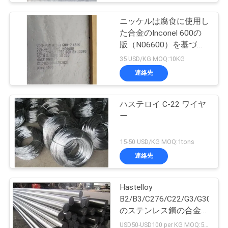
ニッケルは腐食に使用し
た合金のInconel 600の
版（N06600）を基づか
せていた
35 USD/KG MOQ:10KG
連絡先
ハステロイ C-22 ワイヤ
ー
15-50 USD/KG MOQ:1tons
連絡先
Hastelloy
B2/B3/C276/C22/G3/G30/XH
のステンレス鋼の合金の
丸棒
USD50-USD100 per KG MOQ:50KGS