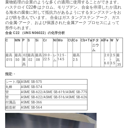
棄物処理の企業のような多くの適用に使用することができます。
い
ハステロイ C22® はクロム、モリブデン、合金を停滞したか流れ
る海水の腐食に対して抵抗力があるようにするタングステンをお
よび鉄を含んでいます。 合金はガス タングステン アーク、ガス
の金属-アーク、および保護された金属アーク プロセスによって
ニ
形作られます。
合金 C22 （UNS N06022）の化学分析
ュ
C
MN
P
S
Si
Cr
NI
Mo
CU
Co
Cb+Ta
チタ
Al
Fe
W
V
ニウ
ー
ム
最高
最高
.02
最高
最高
20.0 -
レ
12.5 -
最高
2.0
2.5
最
22.5
14.5
-
-
最
.015
.50
.02
.08
2.5
ム
高
ス
6.0
3.5
高
.35
指定: -
場
シート/版
ASME SB-575
丸棒
ASME SB-574
管
ASME SB-622/ASME SB-619/ASME SB-775
合
管
ASME SB-622/ASME SB-516/ASME SB-626
付属品
ASME SB-366
鍛造材
ASME SB-564
COMPANY
NEWS