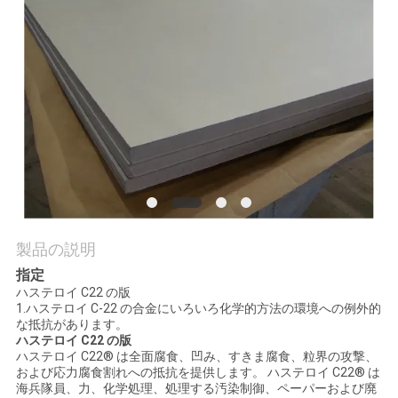
質
管
理
私
達
に
連
製品の説明
指定
絡
ハステロイ C22 の版
1.ハステロイ C-22 の合金にいろいろ化学的方法の環境への例外的
し
な抵抗があります。
ハステロイ C22 の版
な
ハステロイ C22® は全面腐食、凹み、すきま腐食、粒界の攻撃、
および応力腐食割れへの抵抗を提供します。 ハステロイ C22® は
さ
海兵隊員、力、化学処理、処理する汚染制御、ペーパーおよび廃