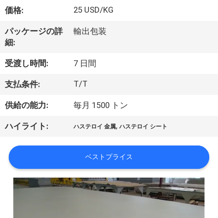
達
25 USD/KG
価格:
に
パッケージの詳
輸出包装
つ
細:
い
受渡し時間:
7 日間
て
T/T
支払条件:
供給の能力:
毎月 1500 トン
工
,
ハイライト:
場
ハステロイ 金属
ハステロイ シート
旅
ベストプライス
行
品