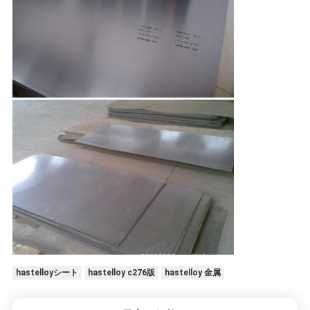
地
図
PRIVACY
POLICY
hastelloyシート
hastelloy c276版
hastelloy 金属