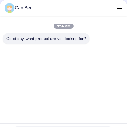
Gao Ben
ASTM A240 AISI 309S X12CrNi23-13 冷たくロールされたステ
ンレス鋼板 1.5*1219*2438MM 2B 表面
9:56 AM
ASTM AISI 309S S30908 / EN 1.4833 冷間圧延ステンレス鋼板
2.5*1000*2000MM
Good day, what product are you looking for?
人気カテゴリ
すべて
ステンレス鋼板
ステンレス鋼板
ステンレス鋼のフラ
ステンレス鋼コイル
ット バー
Hastelloyの合金
ステンレス丸棒
ステンレス鋼の角度
鋼丸棒
棒