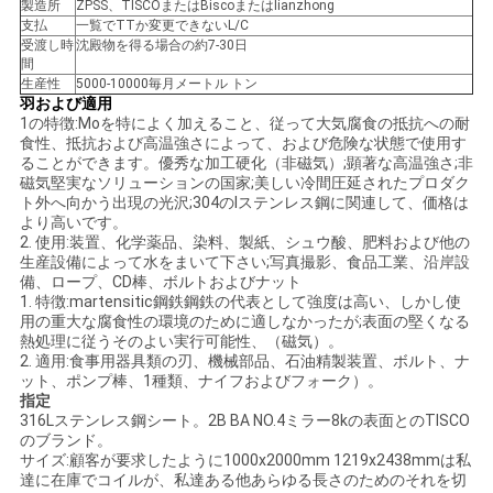
製造所
ZPSS、TISCOまたはBiscoまたはlianzhong
支払
一覧でTTか変更できないL/C
受渡し時
沈殿物を得る場合の約7-30日
地
間
生産性
5000-10000毎月メートル トン
図
羽および適用
1の特徴:Moを特によく加えること、従って大気腐食の抵抗への耐
食性、抵抗および高温強さによって、および危険な状態で使用す
ることができます。優秀な加工硬化（非磁気）;顕著な高温強さ;非
PRIVACY
磁気堅実なソリューションの国家;美しい冷間圧延されたプロダク
ト外へ向かう出現の光沢;304のlステンレス鋼に関連して、価格は
POLICY
より高いです。
2. 使用:装置、化学薬品、染料、製紙、シュウ酸、肥料および他の
生産設備によって水をまいて下さい;写真撮影、食品工業、沿岸設
備、ロープ、CD棒、ボルトおよびナット
1. 特徴:martensitic鋼鉄鋼鉄の代表として強度は高い、しかし使
用の重大な腐食性の環境のために適しなかったが;表面の堅くなる
熱処理に従うそのよい実行可能性、（磁気）。
2. 適用:食事用器具類の刃、機械部品、石油精製装置、ボルト、ナ
ット、ポンプ棒、1種類、ナイフおよびフォーク）。
指定
316Lステンレス鋼シート。2B BA NO.4ミラー8kの表面とのTISCO
のブランド。
サイズ:顧客が要求したように1000x2000mm 1219x2438mmは私
達に在庫でコイルが、私達ある他あらゆる長さのためのそれを切