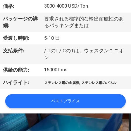
達
3000-4000 USD/Ton
価格:
に
パッケージの詳
要求される標準的な輸出耐航性のあ
つ
細:
るパッキングまたは
い
受渡し時間:
5-10 日
て
支払条件:
/ TのL / CのTは、ウェスタンユニオ
ン
工
15000tons
供給の能力:
場
,
ハイライト:
ステンレス鋼の金属板
ステンレス鋼のパネル
旅
行
ベストプライス
品