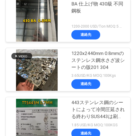
BA 仕上げ物 430級 不同
鋼板
1200-2000 USD/Ton MOQ:5 トン
連絡先
1220x2440mm 0.8mmの
ステンレス鋼水さざ波シ
ートの版201 304
3.65USD/KG MOQ:100Kgs
連絡先
443ステンレス鋼のシー
トによって冷間圧延され
る終わりSUS443は刷毛
引き仕上げのInoxシート
1.85 USD/KG MOQ:100KGS
を
連絡先