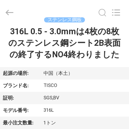
2014
-
2026
JIANGSU
MITTEL
ステンレス鋼板
STEEL
INDUSTRIAL
316L 0.5 - 3.0mmは4枚の8枚
家
LIMITED.
All
Rights
のステンレス鋼シート2B表面
Reserved.
プ
の終了するNO4終わりました
ロ
ダ
起源の場所:
中国（本土）
ク
TISCO
ブランド名:
ト
SGS,BV
証明:
316L
モデル番号:
私
最小注文数量:
1トン