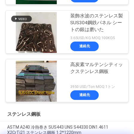
装飾水波のステンレス製
SUS304鋼鉄パネル シー
トの銀は磨いた
3.65USD/KG MOQ:100KGS
連絡先
高炭素マルテンシティッ
クステンレス鋼板
3950 USD/Ton MOQ:1トン
連絡先
ステンレス鋼板
ASTM A240 冷熱巻き SUS443 UNS S44330 DIN1.4611
X2CrTi21 ステンレス鋼板 1.2*1220mm