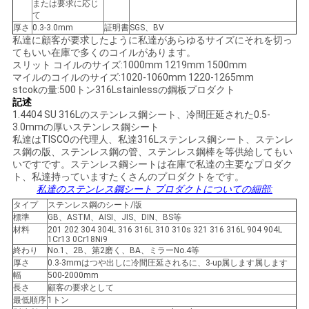
または要求に応じ
て
い
厚さ
0.3-3.0mm
証明書
SGS、BV
私達に顧客が要求したように私達があらゆるサイズにそれを切っ
てもいい在庫で多くのコイルがあります。
スリット コイルのサイズ:1000mm 1219mm 1500mm
ニ
マイルのコイルのサイズ:1020-1060mm 1220-1265mm
stcokの量:500トン316Lstainlessの鋼板プロダクト
ュ
記述
1.4404 SU 316Lのステンレス鋼シート、冷間圧延された0.5-
ー
3.0mmの厚いステンレス鋼シート
私達はTISCOの代理人、私達316Lステンレス鋼シート、ステンレ
ス
ス鋼の版、ステンレス鋼の管、ステンレス鋼棒を等供給してもい
いですです。ステンレス鋼シートは在庫で私達の主要なプロダク
ト、私達持っていますたくさんのプロダクトをです。
私達のステンレス鋼シート プロダクトについての細部:
場
タイプ
ステンレス鋼のシート/版
標準
GB、ASTM、AISI、JIS、DIN、BS等
合
材料
201 202 304 304L 316 316L 310 310s 321 316 316L 904 904L
1Cr13 0Cr18Ni9
終わり
No.1、2B、第2磨く、BA、ミラーNo.4等
厚さ
0.3-3mmはつや出しに冷間圧延されるに、3-up属します属します
COMPANY
幅
500-2000mm
長さ
顧客の要求として
NEWS
最低順序
1トン