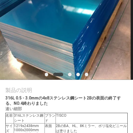
質
管
理
私
達
に
連
製品の説明
絡
316L 0.5 - 3.0mmの4x8ステンレス鋼シート2Bの表面の終了す
る、NO.4終わりました
し
速い細部
名前
316Lステンレス鋼
ブラン
TISCO
な
シート
ド
サイ
1219x2438mm
表面
2BのBA、HL、8Kミラー、ポリ塩化ビニール
さ
1000x2000mm
ズ
は塗りました