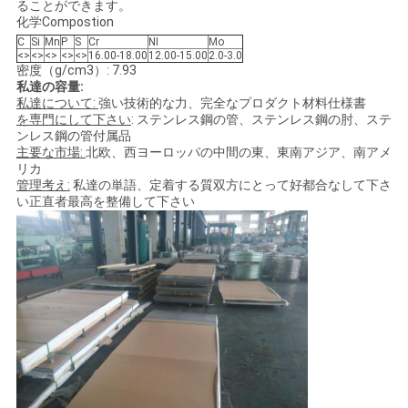
ることができます。
化学Compostion
C
Si
Mn
P
S
Cr
NI
Mo
<>
<>
<>
<>
<>
16.00-18.00
12.00-15.00
2.0-3.0
密度（g/cm3）: 7.93
私達の容量:
私達について:
強い技術的な力、完全なプロダクト材料仕様書
を専門にして下さい
: ステンレス鋼の管、ステンレス鋼の肘、ステ
ンレス鋼の管付属品
主要な市場:
北欧、西ヨーロッパの中間の東、東南アジア、南アメ
リカ
管理考え:
私達の単語、定着する質双方にとって好都合なして下さ
い正直者最高を整備して下さい