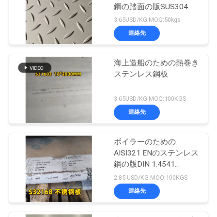
鋼の踏面の版SUS304
SUS316L
3.65USD/KG MOQ:50kgs
連絡先
海上造船のための熱巻き
ステンレス鋼板
3.65USD/KG MOQ:100KGS
連絡先
ボイラーのための
AISI321 ENのステンレス
鋼の版DIN 1.4541
S32168つや出しの
2.85 USD/KG MOQ:100KGS
10mm
連絡先