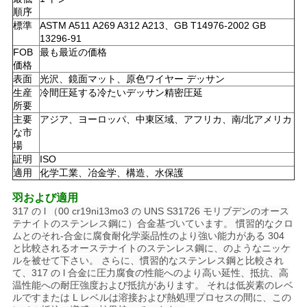
順序
標準
ASTM A511 A269 A312 A213、GB T14976-2002 GB
地
13296-91
FOB
最も最近の価格
図
価格
表面
光沢、鏡面マット、原色ワイヤー デッサン
生産
冷間圧延する冷たいデッサン精密圧延
PRIVACY
所要
主要
アジア、ヨーロッパ、中東区域、アフリカ、南/北アメリカ
POLICY
な市
場
証明
ISO
適用
化学工業、冶金学、構造、水保護
羽および適用
317 の l （00 cr19ni13mo3 の UNS S31726 モリブデンのオース
テナイトのステンレス鋼に）合金基づいています。 慣習的なクロ
ムとのそれ-合金に腐食耐化学薬品性のより強い能力がある 304
と比較されるオーステナイトのステンレス鋼に、のようなニッケ
ルを被せて下さい。 さらに、慣習的なステンレス鋼と比較され
て、317 の l 合金に圧力腐食の性能へのより高い延性、抵抗、高
温性能への耐圧強度および抵抗があります。 それは低炭素のレベ
ルですまたは L レベルは溶接および熱処理プロセスの間に、この