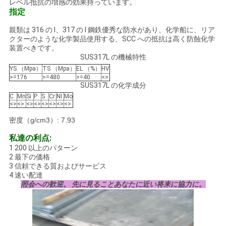
レベル抵抗の増感の効果持っています。
指定
親類は 316 の l、317 の l 鋼鉄優秀な防水があり、化学船に、リア
クターのような化学製品使用する、SCC への抵抗は高く防蝕化学
装置べきです。
SUS317L の機械特性
YS （Mpa）
TS （Mpa）
EL （%）
HV
>=176
>=480
>=40
<>
SUS317L の化学成分
C
Mn
Si
P
S
Cr
NI
Mo
<>
<>
<>
<>
<>
<>
<>
<>
密度（g/cm3）: 7.93
私達の利点:
1 200 以上のパターン
2 最下の価格
3 信頼できる質およびサービス
4 速い配達
照会への歓迎。 先に見ることあなたに近い将来に協力に。