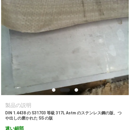
質
管
理
私
達
に
連
絡
し
製品の説明
DIN 1.4438 の S31703 等級 317L Astm のステンレス鋼の版、つ
な
や出しの磨かれた SS の版
さ
速い細部