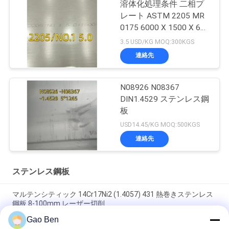
溶体化処理条件 二相プ
レート ASTM 2205 MR
0175 6000 X 1500 X 6
Thk
3.5 USD/KG MOQ:300KGS
連絡先
N08926 N08367
DIN1.4529 ステンレス鋼
板
USD14.45/KG MOQ:500KGS
連絡先
ステンレス鋼板
マルテンシティック 14Cr17Ni2 (1.4057) 431 熱巻きステンレス
鋼板 8-100mm レーザー切削
Gao Ben
合金 20 プレート Incoloy20 カーペンター20Cb-3 UNSN08020