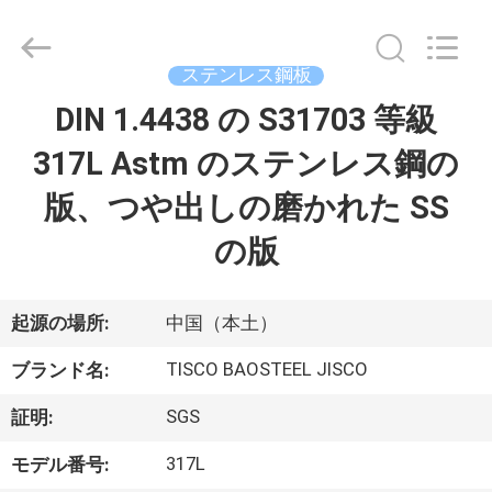
2014
-
2026
JIANGSU
MITTEL
ステンレス鋼板
STEEL
INDUSTRIAL
DIN 1.4438 の S31703 等級
家
LIMITED.
All
Rights
317L Astm のステンレス鋼の
Reserved.
プ
版、つや出しの磨かれた SS
ロ
の版
ダ
ク
起源の場所:
中国（本土）
ト
TISCO BAOSTEEL JISCO
ブランド名:
SGS
証明:
私
317L
モデル番号: