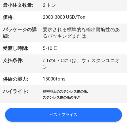
達
最小注文数量:
2 トン
に
2000-3000 USD/Ton
価格:
つ
パッケージの詳
要求される標準的な輸出耐航性のあ
い
細:
るパッキングまたは
て
受渡し時間:
5-10 日
支払条件:
/ TのL / CのTは、ウェスタンユニオ
工
ン
場
15000tons
供給の能力:
旅
,
ハイライト:
精密地上のステンレス鋼の版
行
ステンレス鋼の版の厚さ
ベストプライス
品