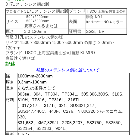
317L ステンレス鋼の版
い
317L ステンレス鋼の版
ブランド
プロダクト
TISCO 上海宝鋼集団公司
1500x3000mm
原物: NO.1
サイズ
1500x6000mm
表面
traetment: NO.4 ミラー
要求されるまたは
ニ
厚さ
3.0-120mm
証明書
SGS、BV
等級 317L のステンレス鋼の版
ュ
サイズ: 1500 x 3000mm 1500 x 6000mm の厚さ: 3.0mm -
120mm
ー
ブランド: TISCO 上海宝鋼集団公司自動 KUMPO
良質速く渡せば
記述
ス
私達のステンレス鋼の版について
幅
1000mm-2600mm
厚さ
0.3mm-100mm
場
長さ
あなたの条件として
303se、304、TP304、TP304L、305,306,309S、310S、
合
材料
310H、TP316、TP316L、316Ti
、317,317L、317Ti、321、
SUS321,347、
SUS347,440C、440F、C276、Ni80Cr20 のチタニウム、
630、
COMPANY
631,632、XM7,329JI、2205,2207、S32750、
S32550、
S32154、S32183、904L、
NEWS
最低
1 トン