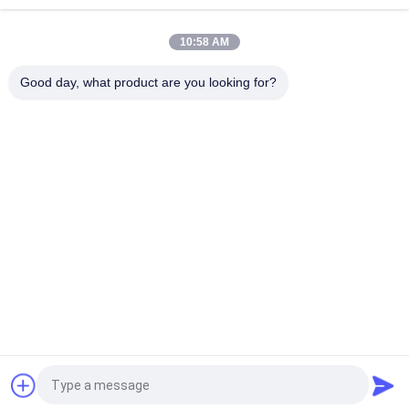
2.4460 8MM X 1500 X 6000MM
10:58 AM
高温耐性熱巻き DIN 1.4845 SUS 310S AISI 310S INOXステンレ
ス鋼板 12*1500
Good day, what product are you looking for?
人気カテゴリ
すべて
ステンレス鋼板
ステンレス鋼板
ステンレス鋼のフラ
ステンレス鋼コイル
ット バー
Hastelloyの合金
ステンレス丸棒
ステンレス鋼の角度
鋼丸棒
棒
見積依頼