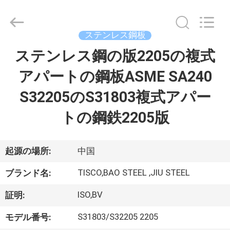
2014
-
2026
JIANGSU
MITTEL
ステンレス鋼板
STEEL
INDUSTRIAL
ステンレス鋼の版2205の複式
家
LIMITED.
All
Rights
アパートの鋼板ASME SA240
Reserved.
プ
S32205のS31803複式アパー
ロ
トの鋼鉄2205版
ダ
ク
起源の場所:
中国
ト
TISCO,BAO STEEL ,JIU STEEL
ブランド名:
ISO,BV
証明:
私
S31803/S32205 2205
モデル番号: