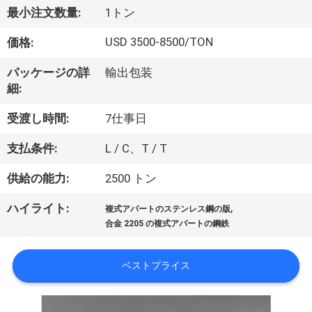
達
最小注文数量:
1トン
に
USD 3500-8500/TON
価格:
つ
パッケージの詳
輸出包装
い
細:
て
受渡し時間:
7仕事日
支払条件:
L / C、T / T
工
供給の能力:
2500 トン
場
,
ハイライト:
旅
複式アパートのステンレス鋼の版
合金 2205 の複式アパートの鋼鉄
行
ベストプライス
品