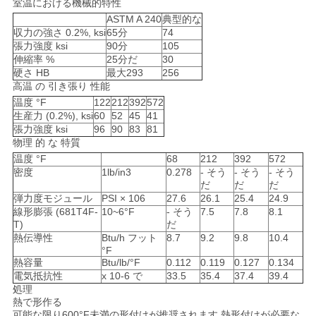
室温における機械的特性
ASTM A 240
典型的な
収力の強さ 0.2%, ksi
65分
74
張力強度 ksi
90分
105
伸縮率 %
25分だ
30
硬さ HB
最大293
256
高温 の 引き張り 性能
温度 °F
122
212
392
572
生産力 (0.2%), ksi
60
52
45
41
張力強度 ksi
96
90
83
81
物理 的 な 特質
温度 °F
68
212
392
572
密度
1lb/in3
0.278
- そう
- そう
- そう
だ
だ
だ
弾力度モジュール
PSI × 106
27.6
26.1
25.4
24.9
線形膨張 (681T4F-
10~6°F
- そう
7.5
7.8
8.1
T)
だ
熱伝導性
Btu/h フット
8.7
9.2
9.8
10.4
°F
熱容量
Btu/lb/°F
0.112
0.119
0.127
0.134
電気抵抗性
x 10-6 で
33.5
35.4
37.4
39.4
処理
熱で形作る
可能な限り600°F未満の形付けが推奨されます.熱形付けが必要な