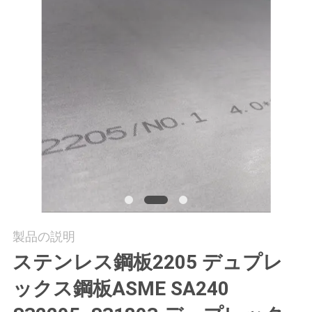
質
管
理
私
達
に
連
絡
製品の説明
し
ステンレス鋼板2205 デュプレ
な
ックス鋼板ASME SA240
さ