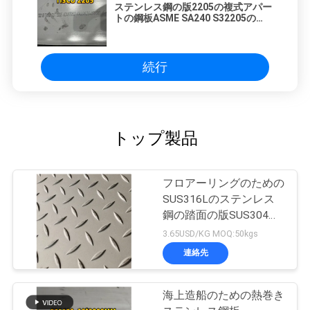
ステンレス鋼の版2205の複式アパー
トの鋼板ASME SA240 S32205の
S31803複式アパートの鋼鉄2205版
続行
トップ製品
フロアーリングのための
SUS316Lのステンレス
鋼の踏面の版SUS304
SUS316L
3.65USD/KG MOQ:50kgs
連絡先
海上造船のための熱巻き