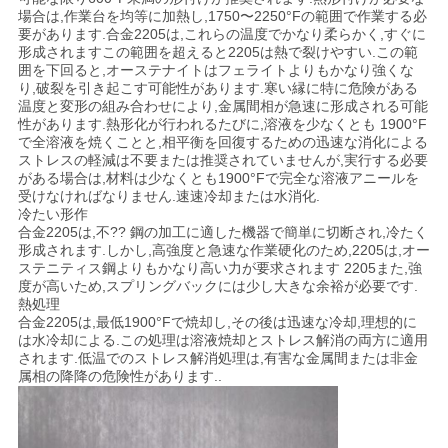
場合は,作業台を均等に加熱し,1750〜2250°Fの範囲で作業する必
要があります.合金2205は,これらの温度でかなり柔らかく,すぐに
形成されますこの範囲を超えると2205は熱で裂けやすい.この範
囲を下回ると,オーステナイトはフェライトよりもかなり強くな
り,破裂を引き起こす可能性があります.寒い縁に特に危険がある
温度と変形の組み合わせにより,金属間相が急速に形成される可能
性があります.熱形化が行われるたびに,溶液を少なくとも 1900°F
で全溶液を焼くことと,相平衡を回復するための迅速な消化による
ストレスの軽減は不要または推奨されていませんが,実行する必要
がある場合は,材料は少なくとも1900°Fで完全な溶液アニールを
受けなければなりません.速速冷却または水消化.
冷たい形作
合金2205は,不?? 鋼の加工に適した機器で簡単に切断され,冷たく
形成されます.しかし,高強度と急速な作業硬化のため,2205は,オー
ステニティス鋼よりもかなり高い力が要求されます 2205また,強
度が高いため,スプリングバックには少し大きな余裕が必要です.
熱処理
合金2205は,最低1900°Fで焼却し,その後は迅速な冷却,理想的に
は水冷却による.この処理は溶液焼却とストレス解消の両方に適用
されます.低温でのストレス解消処理は,有害な金属間または非金
属相の降降の危険性があります..