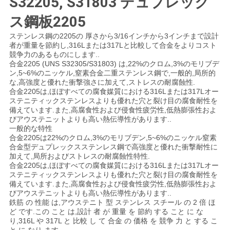
S32205, S31803 デュプレック
い
ス鋼板2205
ステンレス鋼の2205の 厚さから3/16インチから3インチまで設計
者が重量を節約し,316Lまたは317Lと比較して合金をよりコスト
ニ
競争力のあるものにします..
合金2205 (UNS S32305/S31803) は,22%のクロム,3%のモリブデ
ュ
ン,5~6%のニッケル,窒素合金二重ステンレス鋼で,一般的,局所的
な,高強度と優れた衝撃強さに加えて,ストレスの耐腐蝕性.
ー
合金2205は,ほぼすべての腐食媒質における316Lまたは317Lオー
ステニティックステンレスよりも優れた穴と裂け目の腐食耐性を
備えています.また,高腐食性および侵食性疲労性,低熱膨張性およ
ス
びアウステニットよりも高い熱伝導性があります..
一般的な特性
合金2205は22%のクロム,3%のモリブデン,5~6%のニッケル窒素
場
合金型デュプレックスステンレス鋼で高強度と優れた衝撃耐性に
加えて,局所およびストレスの耐腐蝕性特性.
合金2205は,ほぼすべての腐食媒質における316Lまたは317Lオー
合
ステニティックステンレスよりも優れた穴と裂け目の腐食耐性を
備えています.また,高腐食性および侵食性疲労性,低熱膨張性およ
びアウステニットよりも高い熱伝導性があります..
COMPANY
鉄筋 の 性能 は,アウステニト 型 ステンレス スチール の 2 倍 ほ
ど です.この こと は,設計 者 が 重量 を 節約 する こと に な
NEWS
り,316L や 317L と 比較 し て 合金 の 価格 を 競争 力 と する こ