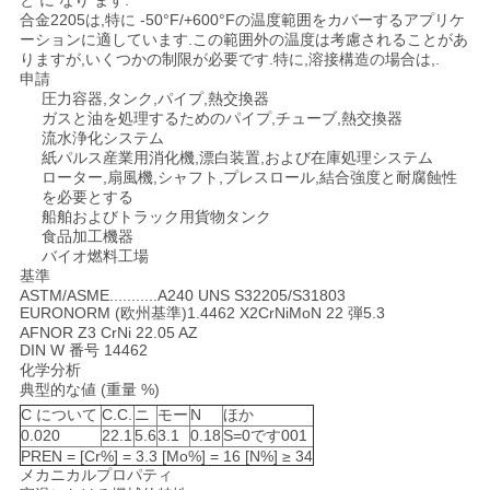
と に なり ます.
合金2205は,特に -50°F/+600°Fの温度範囲をカバーするアプリケ
ーションに適しています.この範囲外の温度は考慮されることがあ
地
りますが,いくつかの制限が必要です.特に,溶接構造の場合は,.
申請
図
圧力容器,タンク,パイプ,熱交換器
ガスと油を処理するためのパイプ,チューブ,熱交換器
流水浄化システム
紙パルス産業用消化機,漂白装置,および在庫処理システム
PRIVACY
ローター,扇風機,シャフト,プレスロール,結合強度と耐腐蝕性
を必要とする
POLICY
船舶およびトラック用貨物タンク
食品加工機器
バイオ燃料工場
基準
ASTM/ASME...........A240 UNS S32205/S31803
EURONORM (欧州基準)1.4462 X2CrNiMoN 22 弾5.3
AFNOR Z3 CrNi 22.05 AZ
DIN W 番号 14462
化学分析
典型的な値 (重量 %)
C について
C.C.
ニ
モー
N
ほか
0.020
22.1
5.6
3.1
0.18
S=0です001
PREN = [Cr%] = 3.3 [Mo%] = 16 [N%] ≥ 34
メカニカルプロパティ