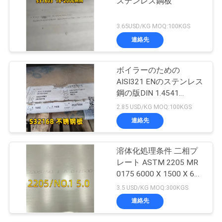
ステンレス鋼板
3.65USD/KG MOQ:100KGS
連絡先
ボイラーのための
AISI321 ENのステンレス
鋼の版DIN 1.4541
S32168つや出しの
2.85 USD/KG MOQ:100KGS
10mm
連絡先
溶体化処理条件 二相プ
レート ASTM 2205 MR
0175 6000 X 1500 X 6
Thk
3.5 USD/KG MOQ:300KGS
連絡先