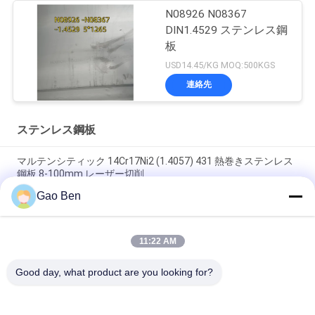
N08926 N08367
DIN1.4529 ステンレス鋼
板
USD14.45/KG MOQ:500KGS
連絡先
ステンレス鋼板
マルテンシティック 14Cr17Ni2 (1.4057) 431 熱巻きステンレス
鋼板 8-100mm レーザー切削
Gao Ben
合金 20 プレート Incoloy20 カーペンター20Cb-3 UNSN08020
2.4460 8MM X 1500 X 6000MM
11:22 AM
高温耐性熱巻き DIN 1.4845 SUS 310S AISI 310S INOXステンレ
ス鋼板 12*1500
Good day, what product are you looking for?
人気カテゴリ
すべて