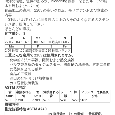
海洋の環境、塩気のある水、bleaching 操作、閉じたループの給
水系統およびいくつか
食品加工の適用。 2205 の高いクロム、モリブデンおよび窒素の
地
内容
、316L および 317L に耐食性の目上の人をのような共通のステン
図
レス鋼、提供して下さい
ほとんどの環境。
化学成分、%
Cr
NI
Mo
C
N
PRIVACY
22.0-23.0
4.50-6.50
3.00-3.50
.030 最高
0.14-0.20
Mn
Si
P
S
Fe
POLICY
2.00 最高
1.00 最高
.030 最高
.020 最高
バランス
二重どんな適用で 2205 は使用されますか。
化学的方法の容器、配管および熱交換器
パルプ製造所のダイジェスター、漂白剤の洗濯機、容器に事前
に蒸気を当てる破片
食品加工装置
油田の配管および熱交換器
ガス送管脱硫装置
ASTM の指定
管
溶接される
管
溶接される
シート/
棒
フランジ、付属品及
Smls
管
Smls
管
版
び弁
A790
A790
A789
A789
A240
A276
A182
機械特性
指定抗張特性 ASTM A240
.2% 降伏強さ、ksi の最低
最高硬度。