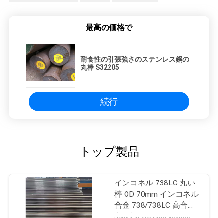
最高の価格で
耐食性の引張強さのステンレス鋼の
丸棒 S32205
続行
トップ製品
インコネル 738LC 丸い
棒 OD 70mm インコネル
合金 738/738LC 高合金
丸い棒