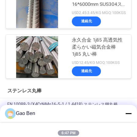
16*6000mm SUS304ス
レッドストッド
USD2.45-3.45/KG MOQ:100KGS
連絡先
永久合金 1j85 高透気性
柔らかい磁気合金棒
1j85 丸い棒
USD12.45/KG MOQ:100KGS
連絡先
ステンレス丸棒
EN 10088-3 (X4CrNiMo16-5-1 / 1.4418) ステンレス鋼丸棒
110mm
Gao Ben
SUS304ねじ棒 SUS304ステンレス鉄筋 Ø22×6000mm
6:47 PM
ステンレス鋼 SUS316Ti 丸棒 ASTM A276 316Ti つや出し棒