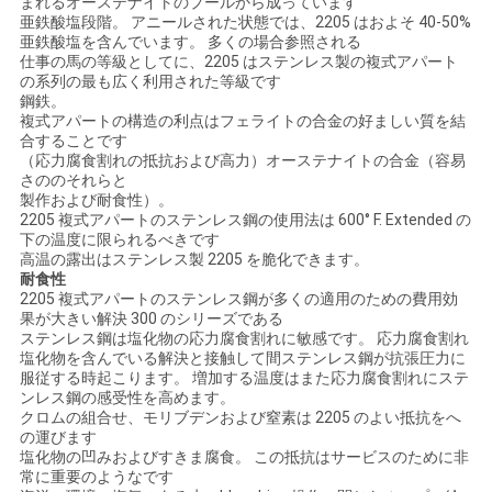
まれるオーステナイトのプールから成っています
亜鉄酸塩段階。 アニールされた状態では、2205 はおよそ 40-50%
い
亜鉄酸塩を含んでいます。 多くの場合参照される
仕事の馬の等級としてに、2205 はステンレス製の複式アパート
の系列の最も広く利用された等級です
鋼鉄。
ニ
複式アパートの構造の利点はフェライトの合金の好ましい質を結
合することです
ュ
（応力腐食割れの抵抗および高力）オーステナイトの合金（容易
さののそれらと
ー
製作および耐食性）。
2205 複式アパートのステンレス鋼の使用法は 600° F. Extended の
ス
下の温度に限られるべきです
高温の露出はステンレス製 2205 を脆化できます。
耐食性
2205 複式アパートのステンレス鋼が多くの適用のための費用効
場
果が大きい解決 300 のシリーズである
ステンレス鋼は塩化物の応力腐食割れに敏感です。 応力腐食割れ
合
塩化物を含んでいる解決と接触して間ステンレス鋼が抗張圧力に
服従する時起こります。 増加する温度はまた応力腐食割れにステ
ンレス鋼の感受性を高めます。
クロムの組合せ、モリブデンおよび窒素は 2205 のよい抵抗をへ
COMPANY
の運びます
塩化物の凹みおよびすきま腐食。 この抵抗はサービスのために非
NEWS
常に重要のようなです