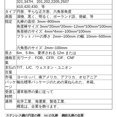
321,347H、201,202,2205,2507
410,420,430、等
タイプ
円形、平らな正方形、六角形角度
表面
漬物、黒く、明るく、ポーランド語、発破、等
指定
丸棒の直径: 3mm~800mm
角度棒サイズ 3mm*20mm*20mm~12mm*100mm*100mm
角形材のサイズ: 4mm*4mm~100mm*100mm
フラット バーの厚さ: 2mm~100mm の幅: 10mm~500mm
六角形のサイズ: 2mm~100mm
長さ
6m、5.8m、要求される 12m または
価格言
元ワーク、FOB、CFR、CIF、CNF
葉
支払の
T/T、L/C、ウェスタン・ユニオン
言葉
市場
ヨーロッパ、南アメリカ、アフリカ、オセアニア
パッケ
輸出標準パッケージのための束ねられた、木箱。
ージ
受渡し
通常順序の量に従って
時間
適用
化学工業、海運業、製造工業、
構造は、企業を飾ります、
ステンレス鋼の円形の棒
ss の丸棒
鋼鉄丸棒の在庫