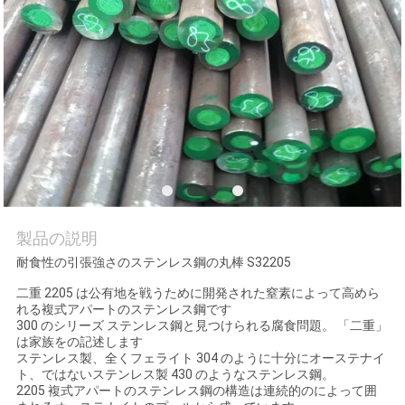
質
管
理
私
達
に
製品の説明
連
耐食性の引張強さのステンレス鋼の丸棒 S32205
絡
二重 2205 は公有地を戦うために開発された窒素によって高めら
れる複式アパートのステンレス鋼です
し
300 のシリーズ ステンレス鋼と見つけられる腐食問題。 「二重」
は家族をの記述します
な
ステンレス製、全くフェライト 304 のように十分にオーステナイ
ト、ではないステンレス製 430 のようなステンレス鋼。
2205 複式アパートのステンレス鋼の構造は連続的のによって囲
さ