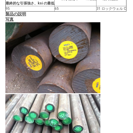
最終的な引張強さ、ksi の最低
95
65
31 ロックウェル C
製品の説明
写真