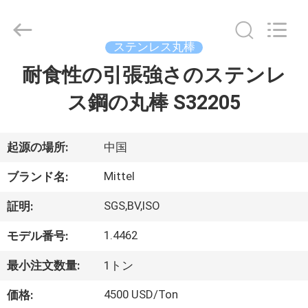
2014
-
2026
JIANGSU
MITTEL
ステンレス丸棒
STEEL
INDUSTRIAL
耐食性の引張強さのステンレ
家
LIMITED.
All
Rights
ス鋼の丸棒 S32205
Reserved.
プ
ロ
起源の場所:
中国
ダ
Mittel
ブランド名:
ク
SGS,BV,ISO
証明:
ト
1.4462
モデル番号:
最小注文数量:
1トン
私
4500 USD/Ton
価格: