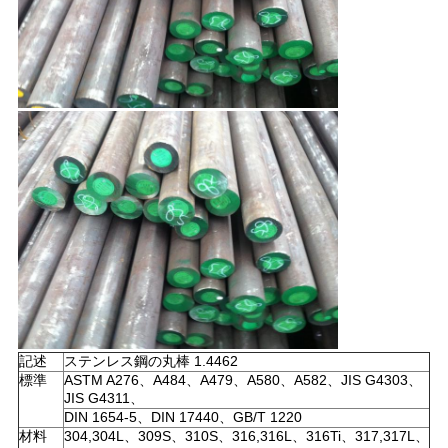
記述
ステンレス鋼の丸棒 1.4462
標準
ASTM A276、A484、A479、A580、A582、JIS G4303、
JIS G4311、
DIN 1654-5、DIN 17440、GB/T 1220
材料
304,304L、309S、310S、316,316L、316Ti、317,317L、