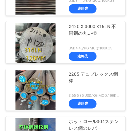
USD34.45/KG MOQ:100KGS
連絡先
Ø120 X 3000 316LN 不
同鋼の丸い棒
USD4.45/KG MOQ:100KGS
連絡先
2205 デュプレックス鋼
棒
3.65-5.35 USD/KG MOQ:100KGS
連絡先
ホットロール304ステン
レス鋼のレバー