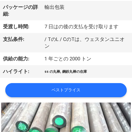
達
パッケージの詳
輸出包装
に
細:
つ
受渡し時間:
7 日はの後の支払を受け取ります
い
支払条件:
/ TのL / CのTは、ウェスタンユニオ
て
ン
供給の能力:
1 年ごとの 2000 トン
工
,
ハイライト:
ss の丸棒
鋼鉄丸棒の在庫
場
旅
ベストプライス
行
品