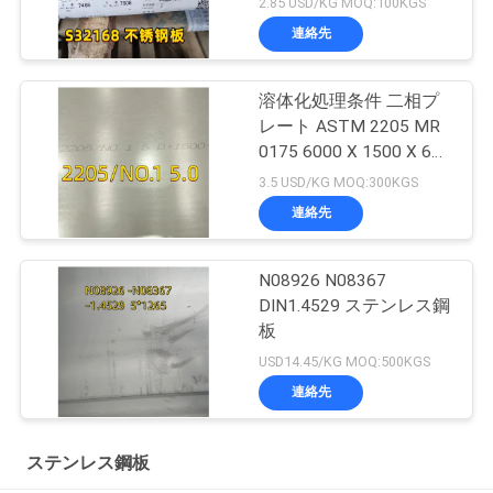
2.85 USD/KG MOQ:100KGS
10mm
連絡先
溶体化処理条件 二相プ
レート ASTM 2205 MR
0175 6000 X 1500 X 6
Thk
3.5 USD/KG MOQ:300KGS
連絡先
N08926 N08367
DIN1.4529 ステンレス鋼
板
USD14.45/KG MOQ:500KGS
連絡先
ステンレス鋼板