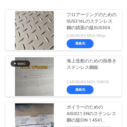
フロアーリングのための
SUS316Lのステンレス
鋼の踏面の版SUS304
SUS316L
3.65USD/KG MOQ:50kgs
連絡先
海上造船のための熱巻き
ステンレス鋼板
3.65USD/KG MOQ:100KGS
連絡先
ボイラーのための
AISI321 ENのステンレス
鋼の版DIN 1.4541
S32168つや出しの