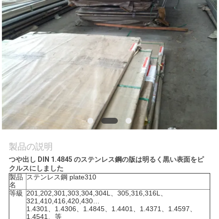
質
管
理
私
達
に
連
製品の説明
絡
つや出し DIN 1.4845 のステンレス鋼の版は明るく黒い表面をピ
クルスにしました
し
製品
ステンレス鋼 plate310
名
な
等級
201,202,301,303,304,304L、305,316,316L、
321,410,416,420,430…
1.4301、1.4306、1.4845、1.4401、1.4371、1.4597、
さ
1.4541、等