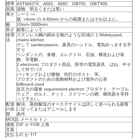
標準
ASTMA276、A581、A582、GB705、GB/T905
い
表面
漬物、明るくまたは黒い
厚さ
シート:
<>
版: >4mm の 4-60mm からの範囲またはそれ以上に。
幅
10mm-3000mm
ニ
長さ
顧客によって
使用
ステンレス鋼の締める物のような区域の 1.Widelyused、
法
chains.kitchen
ュ
そして sanitarywares、家具のハンドル、電気めっきする手
すり
ー
ペンダントの、食糧、エレクトロ、石油、構造および装
飾、等電解。
2.electronic プロダクト部品、医学の電気器具、ばね、中そ
ス
して外でバス
パッキングおよび建物、街灯のポスト、等。
プロダクトのための装飾材料および屋外の公表
billboard.used
場
反圧力の腐食 requirement.electron プロダクト、テーブル
ウェア、ボルト、ナット、スクリーンの網、燃焼器を等持
って下さい。
合
配達
解決、亜鉄酸塩のオーステナイトは詳しく述べられる顧客
の状
に従ってまたはアニールします
態
条件
MOQ
1 メートル トン
COMPANY
価格
CIF か FOB 上海
言葉
NEWS
支払
L/C か T/T