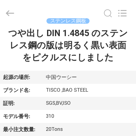
2014
-
2026
JIANGSU
MITTEL
ステンレス鋼板
STEEL
INDUSTRIAL
つや出し DIN 1.4845 のステン
家
LIMITED.
All
Rights
レス鋼の版は明るく黒い表面
Reserved.
プ
をピクルスにしました
ロ
ダ
起源の場所:
中国ウーシー
ク
TISCO ,BAO STEEL
ブランド名:
ト
SGS,BV,ISO
証明:
310
モデル番号:
私
20Tons
最小注文数量: