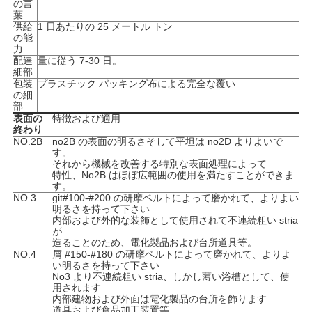
の言
葉
供給
1 日あたりの 25 メートル トン
地
の能
力
図
配達
量に従う 7-30 日。
細部
包装
プラスチック パッキング布による完全な覆い
の細
PRIVACY
部
表面の
特徴および適用
POLICY
終わり
NO.2B
no2B の表面の明るさそして平坦は no2D よりよいで
す。
それから機械を改善する特別な表面処理によって
特性、No2B はほぼ広範囲の使用を満たすことができま
す。
NO.3
git#100-#200 の研摩ベルトによって磨かれて、よりよい
明るさを持って下さい
内部および外的な装飾として使用されて不連続粗い stria
が
造ることのため、電化製品および台所道具等。
NO.4
屑 #150-#180 の研摩ベルトによって磨かれて、よりよ
い明るさを持って下さい
No3 より不連続粗い stria、しかし薄い浴槽として、使
用されます
内部建物および外面は電化製品の台所を飾ります
道具および食品加工装置等。