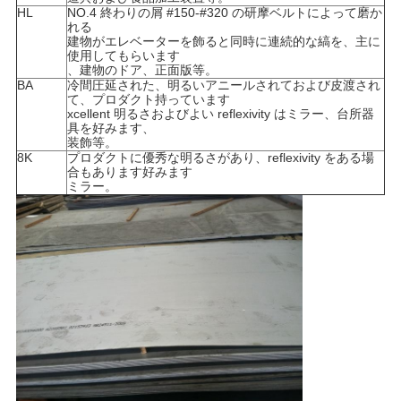
HL
NO.4 終わりの屑 #150-#320 の研摩ベルトによって磨か
れる
建物がエレベーターを飾ると同時に連続的な縞を、主に
使用してもらいます
、建物のドア、正面版等。
BA
冷間圧延された、明るいアニールされておよび皮渡され
て、プロダクト持っています
xcellent 明るさおよびよい reflexivity はミラー、台所器
具を好みます、
装飾等。
8K
プロダクトに優秀な明るさがあり、reflexivity をある場
合もあります好みます
ミラー。