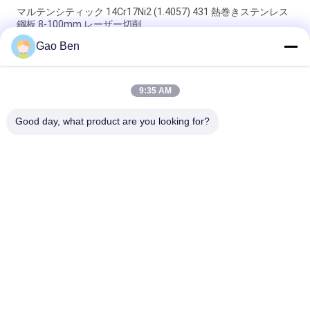
マルテンシティック 14Cr17Ni2 (1.4057) 431 熱巻きステンレス
鋼板 8-100mm レーザー切削
Gao Ben
合金 20 プレート Incoloy20 カーペンター20Cb-3 UNSN08020
2.4460 8MM X 1500 X 6000MM
9:35 AM
高温耐性熱巻き DIN 1.4845 SUS 310S AISI 310S INOXステンレ
ス鋼板 12*1500
Good day, what product are you looking for?
人気カテゴリ
すべて
ステンレス鋼板
ステンレス鋼板
ステンレス鋼のフラ
ステンレス鋼コイル
ット バー
Hastelloyの合金
ステンレス丸棒