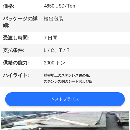
達
4850 USD/Ton
価格:
に
パッケージの詳
輸出包装
つ
細:
い
受渡し時間:
7 日間
て
支払条件:
L / C、T / T
供給の能力:
2000 トン
工
,
ハイライト:
場
精密地上のステンレス鋼の版
ステンレス鋼のシートおよび版
旅
行
ベストプライス
品