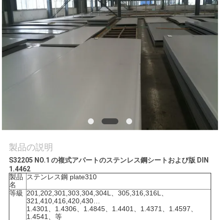
質
管
理
私
達
に
連
製品の説明
絡
S32205 NO.1 の複式アパートのステンレス鋼シートおよび版 DIN
1.4462
し
製品
ステンレス鋼 plate310
名
な
等級
201,202,301,303,304,304L、305,316,316L、
321,410,416,420,430…
1.4301、1.4306、1.4845、1.4401、1.4371、1.4597、
さ
1.4541、等