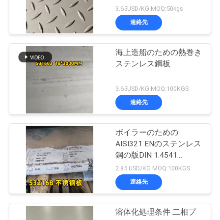
SUS316L
3.65USD/KG MOQ:50kgs
連絡先
海上造船のための熱巻き
ステンレス鋼板
3.65USD/KG MOQ:100KGS
連絡先
ボイラーのための
AISI321 ENのステンレス
鋼の版DIN 1.4541
S32168つや出しの
2.85 USD/KG MOQ:100KGS
10mm
連絡先
溶体化処理条件 二相プ