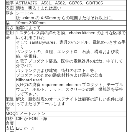
標準
ASTMA276、A581、A582、GB705、GB/T905
い
表面
漬物、明るくまたは黒い
厚さ
シート:
<>
版: >4mm の 4-60mm からの範囲またはそれ以上に。
幅
10mm-3000mm
長さ
顧客によって
ニ
使用
1.ステンレス鋼の締める物、chains.kitchen のような区域で
法
広く利用された
ュ
そして sanitarywares、家具のハンドル、電気めっきする手
すり
ー
ペンダントの、食糧、エレクトロ、石油、構造および装
飾、等電解。
電子プロダクト部品、医学の電気器具のばね、中そして
2.
ス
外でバス
パッキングおよび建物、街灯のポスト、等。
プロダクトのための装飾材料および屋外の公表
billboard.used
場
反圧力の腐食 requirement.electron プロダクト、テーブル
ウェア、ボルト、ナット、スクリーンの網、燃焼器を等持
って下さい。
合
配達
解決、亜鉄酸塩のオーステナイトは顧客の詳しい条件に従
の状
ってまたはアニールします
態
MOQ
1 メートル トン
COMPANY
価格
CIF か FOB 上海
言葉
NEWS
支払
L/C か T/T