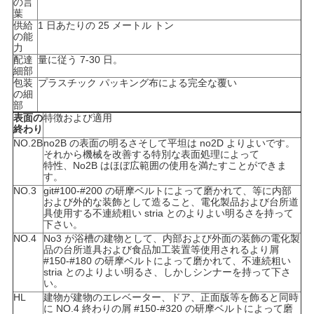
の言
葉
供給
1 日あたりの 25 メートル トン
地
の能
力
図
配達
量に従う 7-30 日。
細部
包装
プラスチック パッキング布による完全な覆い
の細
部
PRIVACY
表面の
特徴および適用
終わり
POLICY
NO.2B
no2B の表面の明るさそして平坦は no2D よりよいです。
それから機械を改善する特別な表面処理によって
特性、No2B はほぼ広範囲の使用を満たすことができま
す。
NO.3
git#100-#200 の研摩ベルトによって磨かれて、等に内部
および外的な装飾として造ること、電化製品および台所道
具使用する不連続粗い stria とのよりよい明るさを持って
下さい。
NO.4
No3 が浴槽の建物として、内部および外面の装飾の電化製
品の台所道具および食品加工装置等使用されるより屑
#150-#180 の研摩ベルトによって磨かれて、不連続粗い
stria とのよりよい明るさ、しかしシンナーを持って下さ
い。
HL
建物が建物のエレベーター、ドア、正面版等を飾ると同時
に NO.4 終わりの屑 #150-#320 の研摩ベルトによって磨