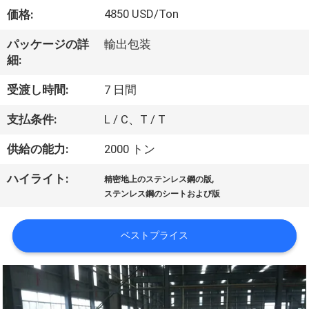
達
4850 USD/Ton
価格:
に
パッケージの詳
輸出包装
つ
細:
い
受渡し時間:
7 日間
て
支払条件:
L / C、T / T
供給の能力:
2000 トン
工
,
ハイライト:
場
精密地上のステンレス鋼の版
ステンレス鋼のシートおよび版
旅
行
ベストプライス
品