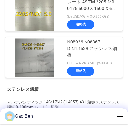
レート ASTM 2205 MR
0175 6000 X 1500 X 6
Thk
3.5 USD/KG MOQ:300KGS
連絡先
N08926 N08367
DIN1.4529 ステンレス鋼
板
USD14.45/KG MOQ:500KGS
連絡先
ステンレス鋼板
マルテンシティック 14Cr17Ni2 (1.4057) 431 熱巻きステンレス
鋼板 8-100mm レーザー切削
Gao Ben
合金 20 プレート Incoloy20 カーペンター20Cb-3 UNSN08020
2.4460 8MM X 1500 X 6000MM