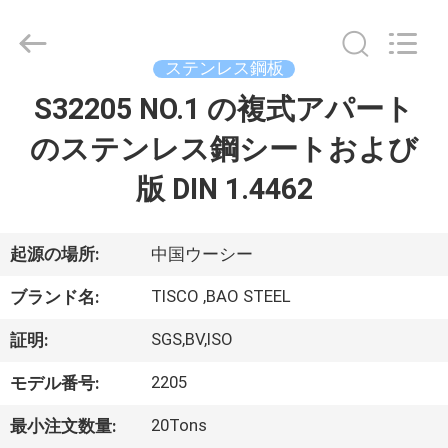
2014
-
2026
JIANGSU
MITTEL
ステンレス鋼板
STEEL
INDUSTRIAL
S32205 NO.1 の複式アパート
家
LIMITED.
All
Rights
のステンレス鋼シートおよび
Reserved.
プ
版 DIN 1.4462
ロ
ダ
起源の場所:
中国ウーシー
ク
TISCO ,BAO STEEL
ブランド名:
ト
SGS,BV,ISO
証明:
2205
モデル番号:
私
20Tons
最小注文数量: