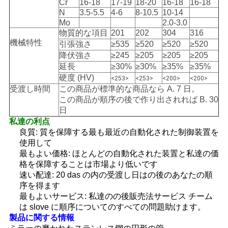
Cr
16-18
17-19
18-20
16-18
16-18
N
3.5-5.5
4-6
8-10.5
10-14
Mo
2.0-3.0
物質的な項目
201
202
304
316
機械特性
引張強さ
≥535
≥520
≥520
≥520
降伏強さ
≥245
≥205
≥205
≥205
延長
≥30%
≥30%
≥35%
≥35%
硬度 (HV)
<253>
<253>
<200>
<200>
受渡し時間
この商品が標準的な商品なら A. 7 日。
この商品が順序の後で作り出されれば B. 30
日
私達の利点
良質: 質を保障する最も最近の自動化された制御装置を
使用して
最もよい価格: ほとんどの自動化された装置と私達の価
格を保障することは市場より低いです
速い配達: 20 das の内の受渡し日はの後のあなたの順
序を得ます
最もよいサービス: 私達のの後販売法サービス チーム
は slove に順序についてのすべての問題助けます。
製品に関する情報