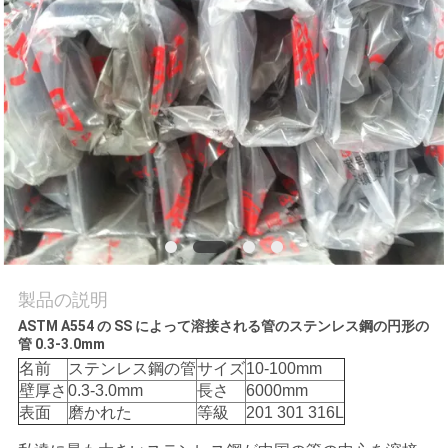
質
管
理
私
達
に
連
製品の説明
絡
ASTM A554 の SS によって溶接される管のステンレス鋼の円形の
管 0.3-3.0mm
し
名前
ステンレス鋼の管
サイズ
10-100mm
壁厚さ
0.3-3.0mm
長さ
6000mm
な
表面
磨かれた
等級
201 301 316L
さ