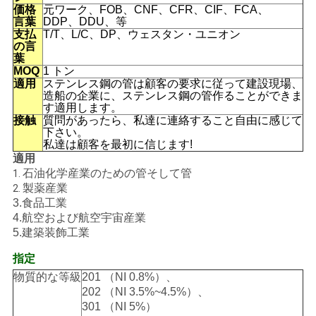
価格
元ワーク、FOB、CNF、CFR、CIF、FCA、
言葉
DDP、DDU、等
地
支払
T/T、L/C、DP、ウェスタン・ユニオン
の言
葉
図
MOQ
1 トン
適用
ステンレス鋼の管は顧客の要求に従って建設現場、
造船の企業に、ステンレス鋼の管作ることができま
PRIVACY
す適用します。
接触
質問があったら、私達に連絡すること自由に感じて
POLICY
下さい。
私達は顧客を最初に信じます!
適用
石油化学産業のための管そして管
1.
製薬産業
2.
3.食品工業
4.航空および航空宇宙産業
5.建築装飾工業
指定
物質的な等級
201 （NI 0.8%）、
202 （NI 3.5%~4.5%）、
301 （NI 5%）