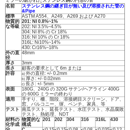
ミラーの磨かれたステンレス鋼の円形の管
名前
ステンレス鋼の継ぎ目が無い及び溶接された管の
&Pipe
標準
ASTM A554、A249、A269 および A270
物質的
201: NI 0.8%~1%
な等級
202: NI 3.5%~4.5%
304: NI 8% の Cr 18%
316: NI 10% の Cr 18%
316L: Ni10%~14%
430: Cr16%~18%
外の直
48mm
径
厚さ
3mm
長さ
顧客の要求として 6m または
許容
外の直径: +/- 0.2mm
a)
厚さ: +/- 0.02mm
b)
長さ: +/- 5mm
c)
表面
180G、240G の 320G サテン/ヘアライン 400G
の 600G ミラーの終わり
適用
手すり、柵、階段、溶接網目スクリーン、ドア、
窓、バルコニー、塀、ベンチ、家具、等
テスト
南瓜テスト、延長テスト、水圧テスト、水晶腐敗
テスト、熱処理、NDT
材料の
物質的な
201
202
304
316
316L
430
化学成
構成
分
C
≤0.15
≤0.15
≤0.08
≤0.08
≤0.035
≤0.12