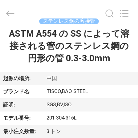
2014
-
2026
JIANGSU
MITTEL
ステンレス鋼の溶接管
STEEL
INDUSTRIAL
ASTM A554 の SS によって溶
家
LIMITED.
All
Rights
接される管のステンレス鋼の
Reserved.
プ
円形の管 0.3-3.0mm
ロ
ダ
起源の場所:
中国
ク
TISCO,BAO STEEL
ブランド名:
ト
SGS,BV,ISO
証明:
201 304 316L
モデル番号:
私
最小注文数量:
3 トン