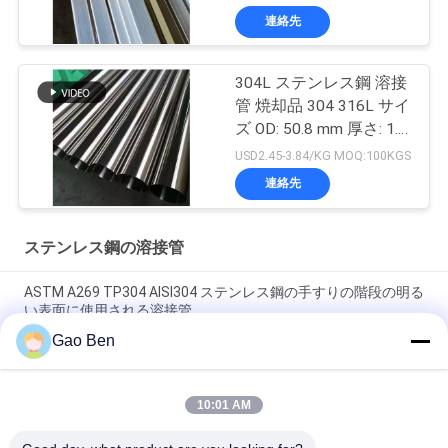
連絡先
304L ステンレス鋼 溶接
管 焼却品 304 316L サイ
ズ OD: 50.8 mm 厚さ: 1.2
mm 長さ: 6000 mm
USD2.45-3.84/KG MOQ:100KGS
連絡先
ステンレス鋼の溶接管
ASTM A269 TP304 AISI304 ステンレス鋼の手すりの階段の明る
い表面に使用される溶接管
Gao Ben
ASTM A269 TP304 ステンレス鋼管 フ50*2mm*6m (材
料:SS304)
10:01 AM
ASTM A554 304 Stainless Steel Welded Pipe for Decorative
Hairline Finish Grade SS 304 Tube