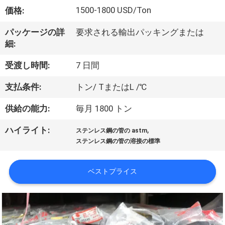
達
1500-1800 USD/Ton
価格:
に
パッケージの詳
要求される輸出パッキングまたは
つ
細:
い
受渡し時間:
7 日間
て
支払条件:
トン/ TまたはL /℃
供給の能力:
毎月 1800 トン
工
,
ハイライト:
場
ステンレス鋼の管の astm
ステンレス鋼の管の溶接の標準
旅
行
ベストプライス
品