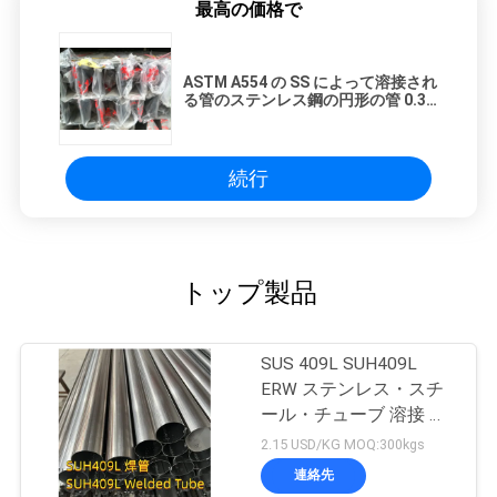
最高の価格で
ASTM A554 の SS によって溶接され
る管のステンレス鋼の円形の管 0.3-
3.0mm
続行
トップ製品
SUS 409L SUH409L
ERW ステンレス・スチ
ール・チューブ 溶接 焼
却 漬け 60*2mm
2.15 USD/KG MOQ:300kgs
連絡先