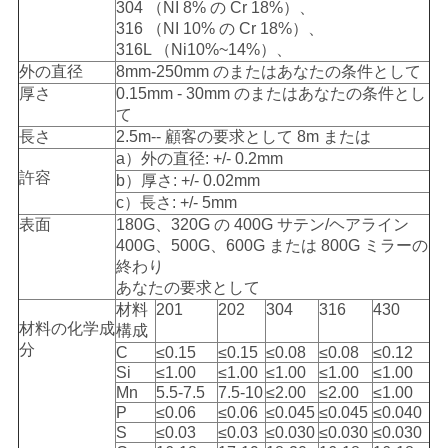
304 （NI 8% の Cr 18%）、
316 （NI 10% の Cr 18%）、
316L （Ni10%~14%）、
外の直径
8mm-250mm のまたはあなたの条件として
厚さ
0.15mm - 30mm のまたはあなたの条件とし
て
長さ
2.5m-- 顧客の要求として 8m または
a）外の直径: +/- 0.2mm
許容
b）厚さ: +/- 0.02mm
c）長さ: +/- 5mm
表面
180G、320G の 400G サテン/ヘアライン
400G、500G、600G または 800G ミラーの
終わり
あなたの要求として
材料
201
202
304
316
430
材料の化学成
構成
分
C
≤0.15
≤0.15
≤0.08
≤0.08
≤0.12
Si
≤1.00
≤1.00
≤1.00
≤1.00
≤1.00
Mn
5.5-7.5
7.5-10
≤2.00
≤2.00
≤1.00
P
≤0.06
≤0.06
≤0.045
≤0.045
≤0.040
S
≤0.03
≤0.03
≤0.030
≤0.030
≤0.030