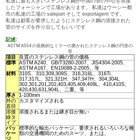
私達に最も大きいステンレス鋼が中国の管の中心を溶接
したフォーシャンで工場があります。 私達はウーシー都
い
市の私達の工場の salepart そして exportagent です。
私達は顧客が要求したようにステンレス鋼の溶接された
管のサイズを作り出してもいいです
ニ
記述:
ュ
ASTM A554 の装飾的なミラーの磨かれたステンレス鋼の円形の
管
ー
項目
良質のステンレス鋼の管の価格
標準
ASTM A240、GB/T3280-2007、JIS4304-2005、
ス
ASTM A167、EN10088-2-2005、等
材料
310S、310,309,309S、316,316L、316Ti、
317,317L、321,321H、347,347H、304,304L
302,301,201,202,403,405,409,409L、410,410S、
場
420,430,631,904L、二重、等
厚さ
1-100mm
外の
カスタマイズされる
合
直径
溶接
溶接されるまたは継ぎ目が無い
線タ
イプ
COMPANY
パッ
標準的な輸出パッケージ、要求されるいろいろな種
ケー
類の交通機関のためのスーツ、または。
NEWS
ジ