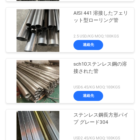
AISI 441 溶接したフェリ
ット型ローリング管
2.5 USD/KG MOQ:100KGS
連絡先
sch10ステンレス鋼の溶
接された管
USD6.45/KG MOQ:100KGS
連絡先
ステンレス鋼長方形パイ
プ グレード304
USD2.45/KG MOQ:100KGS