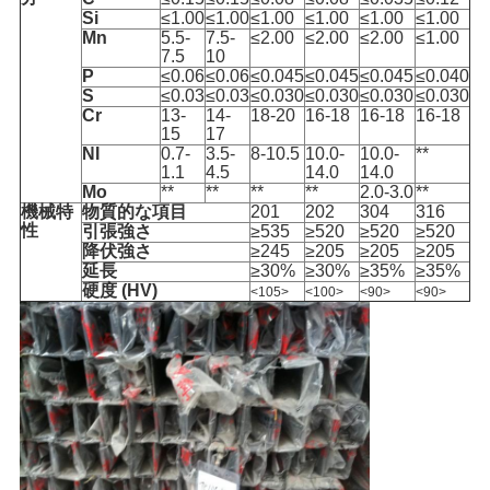
Si
≤1.00
≤1.00
≤1.00
≤1.00
≤1.00
≤1.00
Mn
5.5-
7.5-
≤2.00
≤2.00
≤2.00
≤1.00
7.5
10
P
≤0.06
≤0.06
≤0.045
≤0.045
≤0.045
≤0.040
S
≤0.03
≤0.03
≤0.030
≤0.030
≤0.030
≤0.030
Cr
13-
14-
18-20
16-18
16-18
16-18
15
17
NI
0.7-
3.5-
8-10.5
10.0-
10.0-
**
1.1
4.5
14.0
14.0
Mo
**
**
**
**
2.0-3.0
**
機械特
物質的な項目
201
202
304
316
性
引張強さ
≥535
≥520
≥520
≥520
降伏強さ
≥245
≥205
≥205
≥205
延長
≥30%
≥30%
≥35%
≥35%
硬度 (HV)
<105>
<100>
<90>
<90>