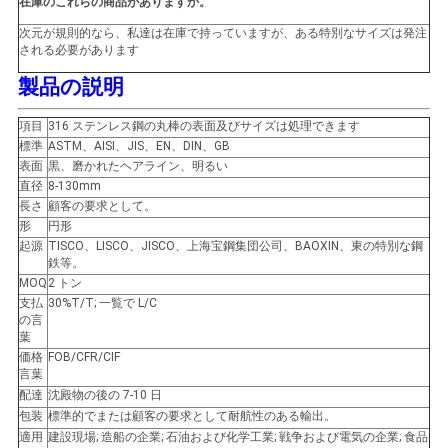
在庫のこれらの商品がありますか。
い
次元が規則的なら、私達は在庫で持っていますが、ある特別なサイズは発注
される必要があります
製品の説明
ニ
項目
316 ステンレス鋼の丸棒の表面及びサイズは処理できます
ュ
標準
ASTM、AISI、JIS、EN、DIN、GB
表面
黒、磨かれたヘアライン、明るい
ー
直径
8-130mm
長さ
顧客の要求として。
ス
形
円形
起源
TISCO、LISCO、JISCO、上海宝鋼集団公司、BAOXIN、東の特別な鋼
鉄等。
MOQ
2 トン
場
支払
30%T/T; 一覧で L/C
の言
合
葉
価格
FOB/CFR/CIF
言葉
COMPANY
配達
沈殿物の後の 7-10 日
包装
標準的でまたは顧客の要求として耐航性のある輸出。
NEWS
適用
建設現場; 造船の企業; 石油および化学工業; 戦争および電気の企業; 食品