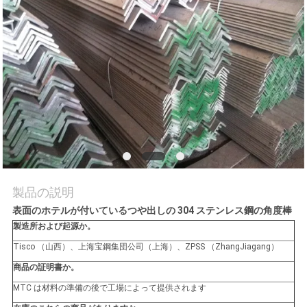
質
管
理
私
達
に
連
製品の説明
表面のホテルが付いているつや出しの 304 ステンレス鋼の角度棒
絡
製造所および起源か。
し
Tisco （山西）、上海宝鋼集団公司（上海）、ZPSS （ZhangJiagang）
商品の証明書か。
な
MTC は材料の準備の後で工場によって提供されます
さ