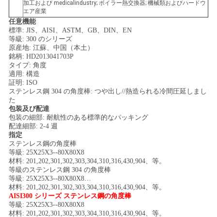
加工および medicalindustry; ボイラー熱交換器; 機械類およびハードウ
エア産業
地
任意機能
標準: JIS、AISI、ASTM、GB、DIN、EN
等級: 300 のシリーズ
図
原産地: 江蘇、中国（本土）
銘柄: HD2013041703P
タイプ: 角度
PRIVACY
適用: 構造
証明: ISO
POLICY
ステンレス鋼 304 の角度棒: つや出し//熱造られる冷間圧延しまし
た
包装及び配達
包装の細部: 耐航性のある標準的なパッキング
配達細部: 2-4 週
指定
ステンレス鋼の角度棒
等級: 25X25X3--80X80X8
材料: 201,202,301,302,303,304,310,316,430,904、等。
等級のステンレス鋼 304 の角度棒
等級: 25X25X3--80X80X8…
材料: 201,202,301,302,303,304,310,316,430,904、等。
AISI300 シリーズ ステンレス鋼の角度棒
等級: 25X25X3--80X80X8
材料: 201,202,301,302,303,304,310,316,430,904、等。