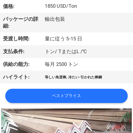
達
1850 USD/Ton
価格:
に
パッケージの詳
輸出包装
つ
細:
い
受渡し時間:
量に従う 5-15 日
て
支払条件:
トン/ TまたはL /℃
供給の能力:
毎月 2500 トン
工
,
ハイライト:
場
等しい角度棒
冷たい-引かれた棒鋼
旅
ベストプライス
行
品