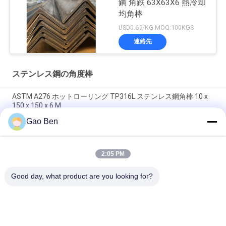
鋼 角鉄 63X63X6 熱冷却
均角棒
USD0.65/KG MOQ:100KGS
連絡先
ステンレス鋼の角度棒
ASTM A276 ホットローリング TP316L ステンレス鋼角棒 10 x
150 x 150 x 6 M
Gao Ben
ホットロール (AR) 316Lステンレス鋼角棒 10 x 100 x 100 x 6 M,
316LSS角
2:05 PM
ASTM A276 グレード Aisi316l Sus316l ステンレス鋼 角棒
80*80*8mm 6M 長さ
Good day, what product are you looking for?
人気カテゴリ
すべて