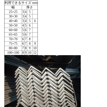
利用できるサイズ mm
幅
厚さ
25×25
3
4
5
30×30
3
4
5
40×40
3
4
5
6
50×50
4
5
6
60×60
5
6
7
65×65
5
6
7
70×70
6
7
8
75×75
6
7
8
9
80×80
7
8
9
10
100×100
8
9
10
12