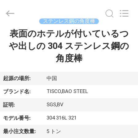
2014
-
2026
JIANGSU
MITTEL
ステンレス鋼の角度棒
STEEL
INDUSTRIAL
表面のホテルが付いているつ
家
LIMITED.
All
Rights
や出しの 304 ステンレス鋼の
Reserved.
プ
角度棒
ロ
ダ
起源の場所:
中国
ク
TISCO,BAO STEEL
ブランド名:
ト
SGS,BV
証明:
304 316L 321
モデル番号:
私
最小注文数量:
5 トン