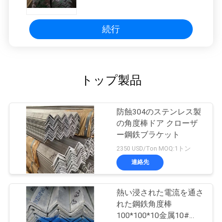
続行
トップ製品
防蝕304のステンレス製
の角度棒ドア クローザ
ー鋼鉄ブラケット
2350 USD/Ton MOQ:1トン
連絡先
熱い浸された電流を通さ
れた鋼鉄角度棒
100*100*10金属10#