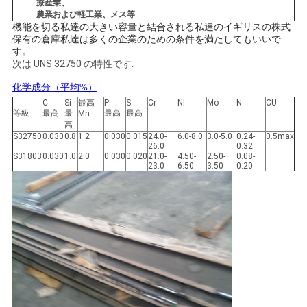
療産業、
農業および軽工業、メス等
機能を切る私達の大きい容量と結合される私達のイギリスの株式
地
保有の倉庫私達は多くの企業のための条件を満たしてもいいで
す。
図
次は UNS 32750 の特性です:
化学成分（平均%）
C
Si
最高
P
S
Cr
NI
Mo
N
CU
PRIVACY
等級
最高
最
最高
最高
Mn
高
POLICY
S32750
0.030
0.8
1.2
0.030
0.015
24.0-
6.0-8.0
3.0-5.0
0.24-
0.5max
26.0
0.32
S31803
0.030
1.0
2.0
0.030
0.020
21.0-
4.50-
2.50-
0.08-
23.0
6.50
3.50
0.20