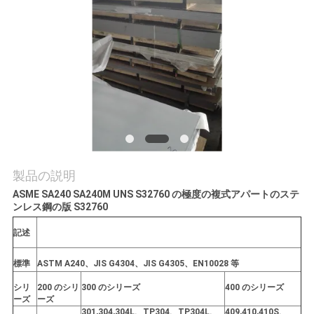
質
管
理
私
達
に
製品の説明
連
ASME SA240 SA240M UNS S32760 の極度の複式アパートのステ
ンレス鋼の版 S32760
絡
記述
し
標準
ASTM A240、JIS G4304、JIS G4305、EN10028 等
な
シリ
200 のシリ
300 のシリーズ
400 のシリーズ
ーズ
ーズ
さ
301,304,304L、TP304、TP304L、
409,410,410S、