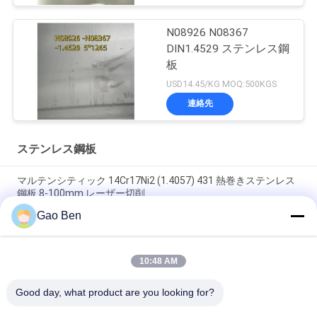
N08926 N08367
DIN1.4529 ステンレス鋼
板
USD14.45/KG MOQ:500KGS
連絡先
ステンレス鋼板
マルテンシティック 14Cr17Ni2 (1.4057) 431 熱巻きステンレス
鋼板 8-100mm レーザー切削
Gao Ben
合金 20 プレート Incoloy20 カーペンター20Cb-3 UNSN08020
2.4460 8MM X 1500 X 6000MM
10:48 AM
高温耐性熱巻き DIN 1.4845 SUS 310S AISI 310S INOXステンレ
ス鋼板 12*1500
Good day, what product are you looking for?