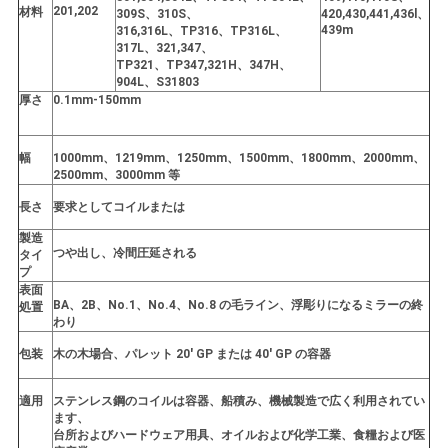
201,202
材料
309S、310S、
420,430,441,436l、
い
439m
316,316L、TP316、TP316L、
317L、321,347、
TP321、TP347,321H、347H、
904L、S31803
ニ
厚さ
0.1mm-150mm
ュ
幅
1000mm、1219mm、1250mm、1500mm、1800mm、2000mm、
ー
2500mm、3000mm 等
長さ
要求としてコイルまたは
ス
製造
つや出し、冷間圧延される
タイ
プ
場
表面
BA、2B、No.1、No.4、No.8 の毛ライン、浮彫りになるミラーの終
処置
わり
合
包装
木の木場合、パレット 20' GP または 40' GP の容器
COMPANY
適用
ステンレス鋼のコイルは容器、船積み、機械製造で広く利用されてい
ます、
NEWS
台所およびハードウェア用具、オイルおよび化学工業、食糧および医