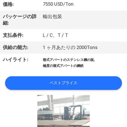
達
7550 USD/Ton
価格:
に
パッケージの詳
輸出包装
つ
細:
い
支払条件:
L / C、T / T
て
供給の能力:
1 ヶ月あたりの 2000Tons
,
ハイライト:
複式アパートのステンレス鋼の版
工
極度の複式アパートの鋼鉄
場
ベストプライス
旅
行
品