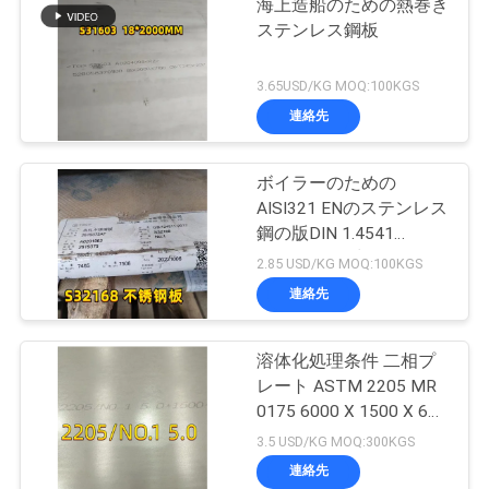
海上造船のための熱巻き
ステンレス鋼板
3.65USD/KG MOQ:100KGS
連絡先
ボイラーのための
AISI321 ENのステンレス
鋼の版DIN 1.4541
S32168つや出しの
2.85 USD/KG MOQ:100KGS
10mm
連絡先
溶体化処理条件 二相プ
レート ASTM 2205 MR
0175 6000 X 1500 X 6
Thk
3.5 USD/KG MOQ:300KGS
連絡先