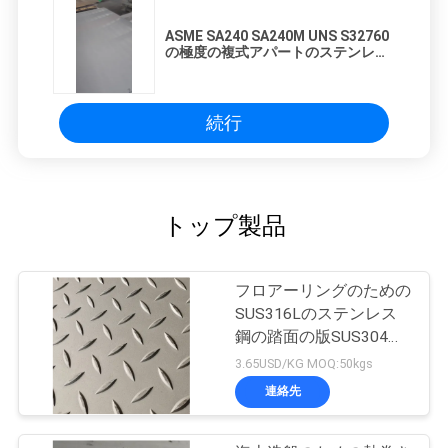
ASME SA240 SA240M UNS S32760
の極度の複式アパートのステンレス
鋼の版 S32760
続行
トップ製品
フロアーリングのための
SUS316Lのステンレス
鋼の踏面の版SUS304
SUS316L
3.65USD/KG MOQ:50kgs
連絡先