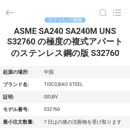
2014
-
2026
JIANGSU
MITTEL
ステンレス鋼板
STEEL
INDUSTRIAL
ASME SA240 SA240M UNS
家
LIMITED.
All
Rights
S32760 の極度の複式アパート
Reserved.
プ
のステンレス鋼の版 S32760
ロ
起源の場所:
中国
ダ
TISCO,BAO STEEL
ク
ブランド名:
ト
ISO,BV
証明:
S32760
モデル番号:
私
最小注文数量:
7 日はの後の沈殿物を受け取ります