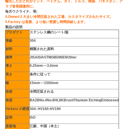
輸出したかどれがインド、ベトナム、タイ、トルコ、韓国、パキスタン、ア
ラブ首長国連邦に、
い
毎月ウクライナ、等;
4.Owned 2 大きい冷間圧延された工場、カスタマイズされたサイズ。
5.Factory は直接、より短い受渡し時間供給します。
ニ
製品の説明
プロダクト
ステンレス鋼のシート/版
ュ
等級
304
材料
精製された原料
ー
標準
JISAISIASTMGBDINENOther
ス
厚さ
0.25mm~~3.0mm
長さ
条件に従って
場
幅
15mm~~1500mm
技術
冷間圧延される
合
表面
BA2BNo.4No.8HL8KBrushTitanium EtchingEmbossed
Vickers の硬度
304: HV160-HV190
COMPANY
証明
ISO
NEWS
原産地
江蘇、中国（本土）