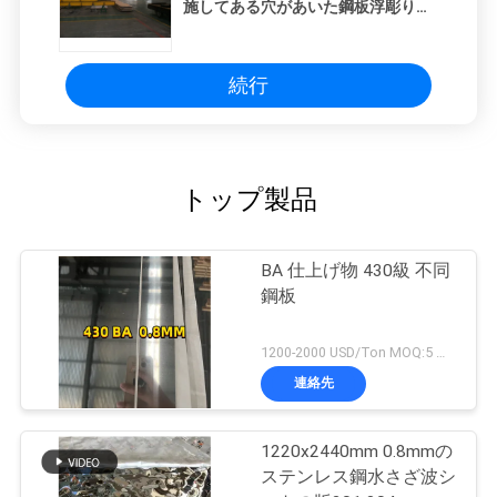
施してある穴があいた鋼板浮彫りに
された 316L をカスタマイズして下
さい
続行
トップ製品
BA 仕上げ物 430級 不同
鋼板
1200-2000 USD/Ton MOQ:5 トン
連絡先
1220x2440mm 0.8mmの
ステンレス鋼水さざ波シ