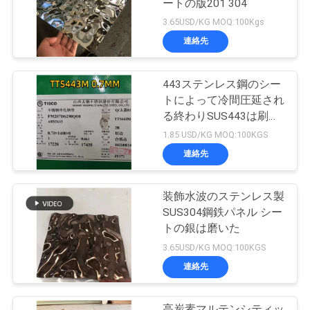
ートの版201 304
3.65USD/KG MOQ:100Kgs
連絡先
443ステンレス鋼のシー
トによって冷間圧延され
る終わりSUS443は刷毛
引き仕上げのInoxシート
1.85 USD/KG MOQ:100KGS
を
連絡先
装飾水波のステンレス製
SUS304鋼鉄パネル シー
トの銀は磨いた
3.65USD/KG MOQ:100KGS
連絡先
高炭素マルテンシティッ