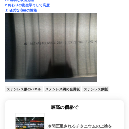
H: 容易な表面処理
I: 終わりの衛生学そして高度
J: 優秀な溶接の性能
ステンレス鋼のパネル
ステンレス鋼の金属板
ステンレス鋼板
最高の価格で
冷間圧延されるチタニウムの上塗を