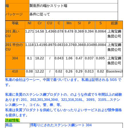
端
製造所の端かスリット端
地
パッケージ
条件に従って
等級
NI
Cr
CU
C
Mn
Si
P
S
起源
図
201 高い
1.271
14.58
1.436
0.078
9.478
0.369
0.394
0.0064
上海宝鋼
CU
集団公司
PRIVACY
201 半分の
1.118
13.419
0.897
0.083
10.376
0.366
0.0349
0.0084
上海宝鋼
CU
集団公司
POLICY
304
8.1
18.22
/
0.043
1.06
0.47
0.037
0.005
上海宝鋼
集団公司
410
0.08
12.22
/
0.02
0.26
0.29
0.013
0.02
Baosteezl
私達の会社はウーシー、中国で基づいています。 私達は証明される SGS で
す。
私達に良質のステンレス鋼プロダクトの、のような作成で 5 年間以上の経験
あります: 201、202,301,304,304l、321,316,316L、309S、310S…ステン
レス鋼シート、コイル、管、棒、等。
私達は良質プロダクトを供給してもいかったりよいサービスおよび競争価格
を提供します。
詳細情報:
商品
浮彫りにされたステンレス鋼シート 304