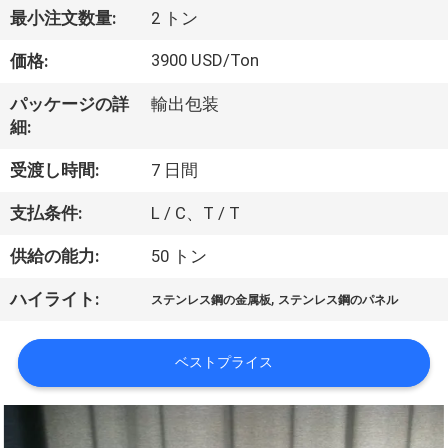
達
最小注文数量:
2 トン
に
3900 USD/Ton
価格:
つ
パッケージの詳
輸出包装
い
細:
て
受渡し時間:
7 日間
支払条件:
L / C、T / T
工
供給の能力:
50 トン
場
,
ハイライト:
旅
ステンレス鋼の金属板
ステンレス鋼のパネル
行
ベストプライス
品