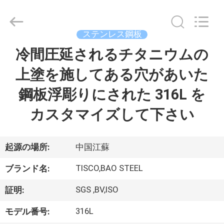
2014
-
2026
JIANGSU
MITTEL
ステンレス鋼板
STEEL
INDUSTRIAL
冷間圧延されるチタニウムの
家
LIMITED.
All
Rights
上塗を施してある穴があいた
Reserved.
プ
鋼板浮彫りにされた 316L を
ロ
カスタマイズして下さい
ダ
ク
起源の場所:
中国江蘇
ト
TISCO,BAO STEEL
ブランド名:
SGS ,BV,ISO
証明:
私
316L
モデル番号: