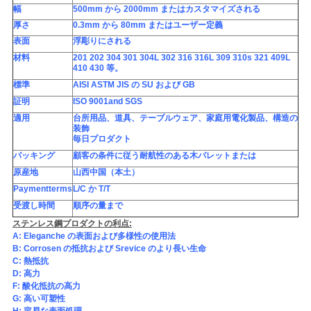
幅
500mm から 2000mm またはカスタマイズされる
厚さ
0.3mm から 80mm またはユーザー定義
表面
浮彫りにされる
材料
201 202 304 301 304L 302 316 316L 309 310s 321 409L
410 430 等。
標準
AISI ASTM JIS の SU および GB
証明
ISO 9001and SGS
適用
台所用品、道具、テーブルウェア、家庭用電化製品、構造の
装飾
毎日プロダクト
パッキング
顧客の条件に従う耐航性のある木パレットまたは
原産地
山西中国（本土）
Paymentterms
L/C か T/T
受渡し時間
順序の量まで
ステンレス鋼プロダクトの利点:
A: Eleganche の表面および多様性の使用法
B: Corrosen の抵抗および Srevice のより長い生命
C: 熱抵抗
D: 高力
F: 酸化抵抗の高力
G: 高い可塑性