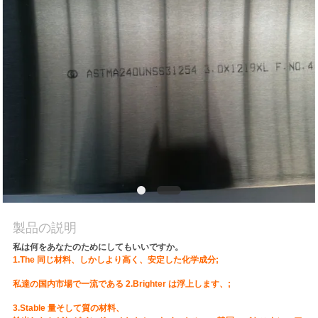
質
管
理
私
達
に
連
絡
製品の説明
私は何をあなたのためにしてもいいですか。
し
1.The 同じ材料、しかしより高く、安定した化学成分;
な
私達の国内市場で一流である 2.Brighter は浮上します、;
さ
3.Stable 量そして質の材料、