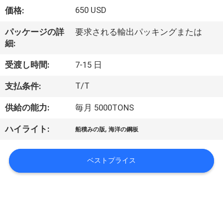
達
650 USD
価格:
に
パッケージの詳
要求される輸出パッキングまたは
つ
細:
い
受渡し時間:
7-15 日
て
T/T
支払条件:
供給の能力:
毎月 5000TONS
工
,
ハイライト:
場
船積みの版
海洋の鋼板
旅
ベストプライス
行
品