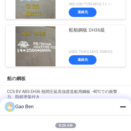
680 USD/TON MOQ:1トン
連絡先
船舶鋼板 DH36級
USD0.75/KG MOQ:100KGS
連絡先
船の鋼板
CCS BV ABS EH36 熱間圧延高強度造船用鋼板 -40℃での衝撃
力、防錆塗装付き
Gao Ben
LR CCS BV ABS AH36 DH36 EH36 海上プラットフォーム用熱巻
き船用鋼板
9:26 AM
船舶プレート ABS LR CCS AH36級 サイズ 2000 x 8000 mm 厚さ