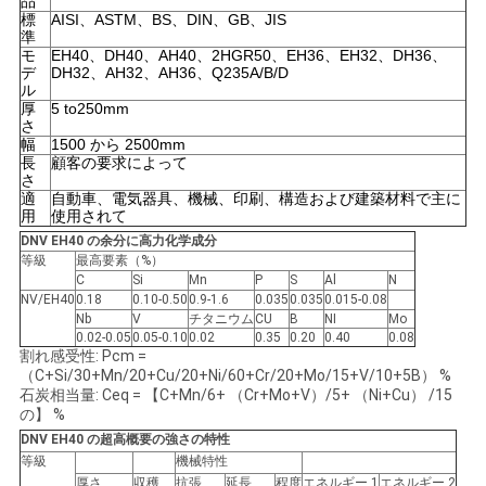
品
標
AISI、ASTM、BS、DIN、GB、JIS
い
準
モ
EH40、DH40、AH40、2HGR50、EH36、EH32、DH36、
デ
DH32、AH32、AH36、Q235A/B/D
ル
ニ
厚
5 to250mm
さ
幅
1500 から 2500mm
ュ
長
顧客の要求によって
さ
ー
適
自動車、電気器具、機械、印刷、構造および建築材料で主に
用
使用されて
ス
DNV EH40 の余分に高力化学成分
等級
最高要素（%）
C
Si
Mn
P
S
Al
N
NV/EH40
0.18
0.10-0.50
0.9-1.6
0.035
0.035
0.015-0.08
場
Nb
V
チタニウム
CU
B
NI
Mo
0.02-0.05
0.05-0.10
0.02
0.35
0.20
0.40
0.08
合
割れ感受性: Pcm =
（C+Si/30+Mn/20+Cu/20+Ni/60+Cr/20+Mo/15+V/10+5B） %
石炭相当量: Ceq = 【C+Mn/6+ （Cr+Mo+V）/5+ （Ni+Cu） /15
の】 %
COMPANY
DNV EH40 の超高概要の強さの特性
等級
機械特性
NEWS
厚さ
収穫
抗張
延長
程度
エネルギー 1
エネルギー 2