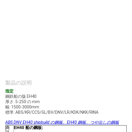
質
管
理
私
達
に
連
製品の説明
指定
絡
鋼鉄船の版 EH40
厚さ: 5-250 の mm
し
幅: 1500-3000mm
標準: ABS/KR/CCS/GL/BV/DNV/LR/KDK/NKK/RINA
な
ABS DNV EH40 shipbuild の鋼板、EH40 鋼板、つや出しの鋼板
さ
商
EH40 船の鋼板: