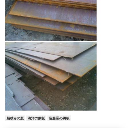
船積みの版
海洋の鋼板
造船業の鋼板