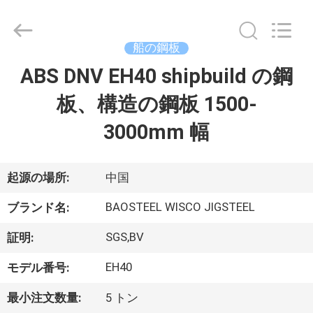
2014
-
2026
JIANGSU
MITTEL
船の鋼板
STEEL
INDUSTRIAL
ABS DNV EH40 shipbuild の鋼
家
LIMITED.
All
Rights
板、構造の鋼板 1500-
Reserved.
プ
3000mm 幅
ロ
ダ
起源の場所:
中国
ク
BAOSTEEL WISCO JIGSTEEL
ブランド名:
ト
SGS,BV
証明:
EH40
モデル番号:
私
最小注文数量:
5 トン