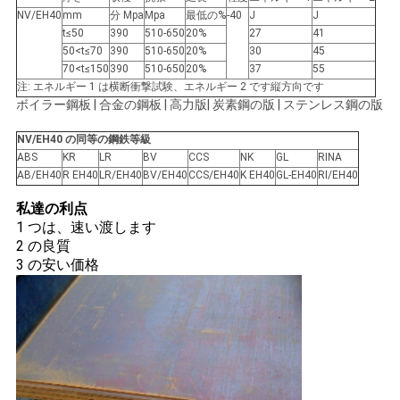
NV/EH40
mm
分 Mpa
Mpa
最低の%
-40
J
J
t≤50
390
510-650
20%
27
41
地
50<t≤70
390
510-650
20%
30
45
70<t≤150
390
510-650
20%
37
55
図
注: エネルギー 1 は横断衝撃試験、エネルギー 2 です縦方向です
ボイラー鋼板 | 合金の鋼板 | 高力版| 炭素鋼の版 | ステンレス鋼の版
PRIVACY
NV/EH40 の同等の鋼鉄等級
ABS
KR
LR
BV
CCS
NK
GL
RINA
POLICY
AB/EH40
R EH40
LR/EH40
BV/EH40
CCS/EH40
K EH40
GL-EH40
RI/EH40
私達の利点
1 つは、速い渡します
2 の良質
3 の安い価格