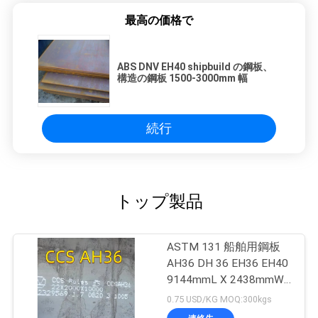
最高の価格で
ABS DNV EH40 shipbuild の鋼板、
構造の鋼板 1500-3000mm 幅
続行
トップ製品
ASTM 131 船舶用鋼板
AH36 DH 36 EH36 EH40
9144mmL X 2438mmW
X 20mmT
0.75 USD/KG MOQ:300kgs